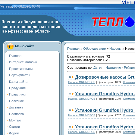
Четверг, 06.08.2026, 08:48
Меню сайта
Главная
»
Оборудование
»
Насосы
» Насо
Главная
В категории материалов
:
72
Показано материалов
:
1-25
Интернет-магазин
Сортировать по
:
Дате
·
Названию
·
Рейтин
Проектирование
Сертификаты
Дозировочные насосы Gr
Карта сайта
Насосы GRUNDFOS
|
Просмотров:
1859
|
Коммента
Продукция
Установки Grundfos Hydro 
Прайс лист
Насосы GRUNDFOS
|
Просмотров:
2149
|
Коммента
Полезное
Доставка
Установки Grundfos Hydro
Паспорта
Насосы GRUNDFOS
|
Просмотров:
2747
|
Коммента
Монтаж
Установки Grundfos Hydro
Скидки
Насосы GRUNDFOS
|
Просмотров:
2509
|
Коммента
Форум