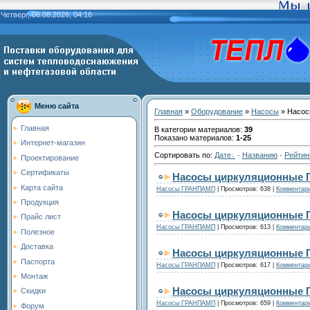
Четверг, 06.08.2026, 04:16
Меню сайта
Главная
»
Оборудование
»
Насосы
» Насо
Главная
В категории материалов
:
39
Показано материалов
:
1-25
Интернет-магазин
Сортировать по
:
Дате
·
Названию
·
Рейтин
Проектирование
Сертификаты
Насосы циркуляционные Г
Карта сайта
Насосы ГРАНПАМП
|
Просмотров:
638
|
Комментари
Продукция
Насосы циркуляционные Г
Прайс лист
Насосы ГРАНПАМП
|
Просмотров:
613
|
Комментари
Полезное
Доставка
Насосы циркуляционные Г
Паспорта
Насосы ГРАНПАМП
|
Просмотров:
617
|
Комментари
Монтаж
Насосы циркуляционные Г
Скидки
Насосы ГРАНПАМП
|
Просмотров:
659
|
Комментари
Форум