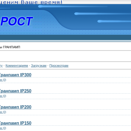
сы ГРАНПАМП
гу
·
Комментариям
·
Загрузкам
·
Просмотрам
ранпамп IP300
и (0)
ранпамп IP250
и (0)
ранпамп IP200
и (0)
ранпамп IP150
и (0)