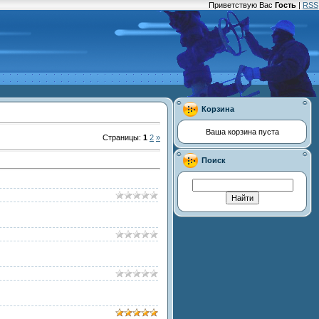
Приветствую Вас
Гость
|
RSS
Корзина
Ваша корзина пуста
Страницы
:
1
2
»
Поиск