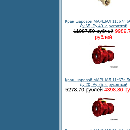
Кран шаровой МАРШАЛ 11с67п 5
Ду 65, Ру 40, с рукояткой
11987.50 рублей
9989.
рублей
Кран шаровой МАРШАЛ 11с67п 5
Ду 20, Ру 25, с рукояткой
5278.70 рублей
4398.80 р