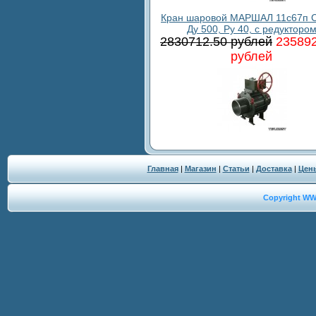
Кран шаровой МАРШАЛ 11с67п С
Ду 500, Ру 40, с редукторо
2830712.50 рублей
235892
рублей
Главная
|
Магазин
|
Статьи
|
Доставка
|
Цен
Copyright W