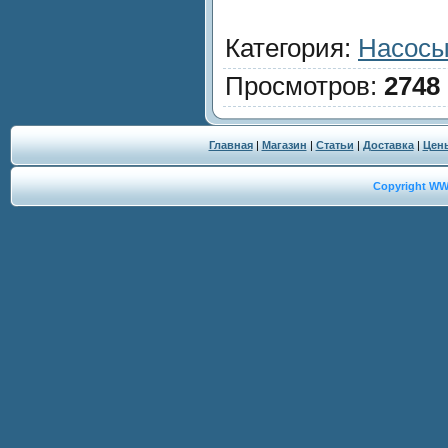
Категория
:
Насос
Просмотров
:
2748
Главная
|
Магазин
|
Статьи
|
Доставка
|
Цен
Copyright W