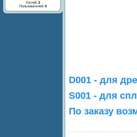
Гостей:
2
Пользователей:
0
D001 - для др
S001 - для сп
По заказу воз