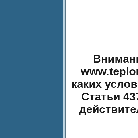
Внимани
www.teplo
каких усло
Статьи 43
действите