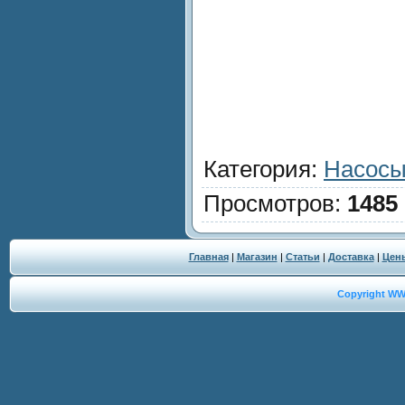
Категория
:
Насос
Просмотров
:
1485
Главная
|
Магазин
|
Статьи
|
Доставка
|
Цен
Copyright W