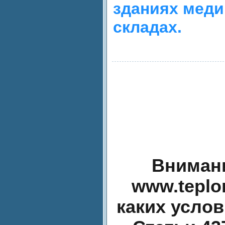
зданиях меди
складах.
Внимани
www.teplo
каких усло