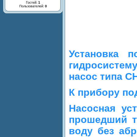
Гостей:
1
Пользователей:
0
Установка п
гидросистем
насос типа C
К прибору по
Насосная ус
прошедший те
воду без абр