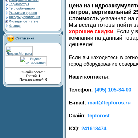
Термометры
Цена на Гидроаккумулят
Теплообменники
литров, вертикальный 2
Указатели уровня
Шкафы управления
Стоимость
указанная на с
Фильтры сетчатые
Мы всегда готовы пойти в
Фланцы
хорошие скидки
. Если у 
компании на данный товар
Статистика
дешевле!
Если вы находитесь в регио
город оборудование совер
Онлайн всего:
1
Наши контакты:
Гостей:
1
Пользователей:
0
Телефон:
(495) 105-84-00
E-mail:
mail@teploros.ru
Скайп:
teplorost
ICQ:
241613474