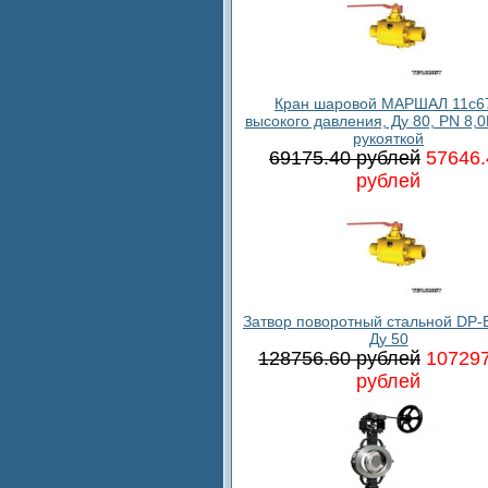
Кран шаровой МАРШАЛ 11c6
высокого давления, Ду 80, PN 8,0
рукояткой
69175.40 рублей
57646.
рублей
Затвор поворотный стальной DP-B
Ду 50
128756.60 рублей
107297
рублей