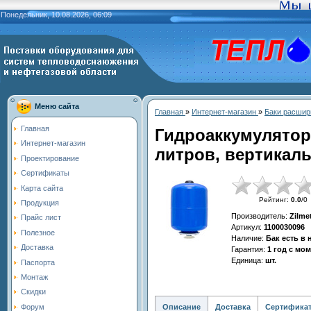
Понедельник, 10.08.2026, 06:09
Меню сайта
Главная
»
Интернет-магазин
»
Баки расшир
Главная
Гидроаккумулятор
Интернет-магазин
литров, вертикал
Проектирование
Сертификаты
Карта сайта
Рейтинг
:
0.0
/
0
Продукция
Производитель
:
Zilme
Прайс лист
Артикул
:
1100030096
Полезное
Наличие
:
Бак есть в
Доставка
Гарантия
:
1 год с мо
Единица
:
шт.
Паспорта
Монтаж
Скидки
Описание
Доставка
Сертифика
Форум