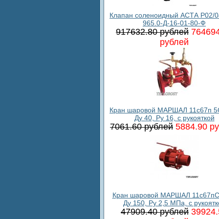
Клапан соленоидный АСТА Р02/0
965.0-Д-16-01-80-Ф
917632.80 рублей
764694
рублей
Кран шаровой МАРШАЛ 11с67п 5
Ду 40, Ру 16, с рукояткой
7061.60 рублей
5884.90 р
Кран шаровой МАРШАЛ 11с67пС
Ду 150, Ру 2,5 МПа, с рукоятк
47909.40 рублей
39924.