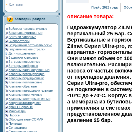
Контакты
Прайс 2023 года
Обсу
описание товара:
Категории раздела
Гидроаккумулятор ZILM
Бойлеры нагревательные
вертикальный 25 Бар. С
Баки расширительные
Вентили запорные
Вертикальные и горизо
Вибровставки
Zilmet Серии Ultra-pro,
Воздушники автоматические
Гидравлические стрелки
вариантах- горизонталь
Датчики давления
Они имеют объем от 100
Задвижки клиновые
Затворы поворотные
включительно. Расшири
Затворы шиберные
насоса от частых включ
Клапаны балансировочные
Клапаны регулирующие
от перепадов давления.
Клапаны редукционные
Серии Ultra-pro, обеспе
Клапаны поплавковые
Клапаны обратные
он подключен в систему
Клапаны предохранительные
-10°С до +70°C. Корпус 
Клапаны перепускные
Клапаны электромагнитные
а мембрана из бутиловы
Конденсатоотводчики
применения в системах 
Краны шаровые
Манометры
предустановленное давл
Насосы
давление 25 бар.
Оборудование COMAP
Приводы
Сепараторы
Смотровые стекла