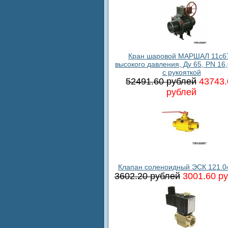
Кран шаровой МАРШАЛ 11c6
высокого давления, Ду 65, PN 16
с рукояткой
52491.60 рублей
43743.
рублей
Клапан соленоидный ЭСК 121.0
3602.20 рублей
3001.60 р