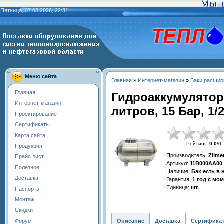
Пятница, 07.08.2026, 22:31
Меню сайта
Главная
»
Интернет-магазин
»
Баки расшир
Главная
Гидроаккумулятор
Интернет-магазин
литров, 15 Бар, 1/
Проектирование
Сертификаты
Карта сайта
Рейтинг
:
0.0
/
0
Продукция
Производитель
:
Zilme
Прайс лист
Артикул
:
11В000AA00
Полезное
Наличие
:
Бак есть в
Доставка
Гарантия
:
1 год с мо
Единица
:
шт.
Паспорта
Монтаж
Скидки
Описание
Доставка
Сертифика
Форум