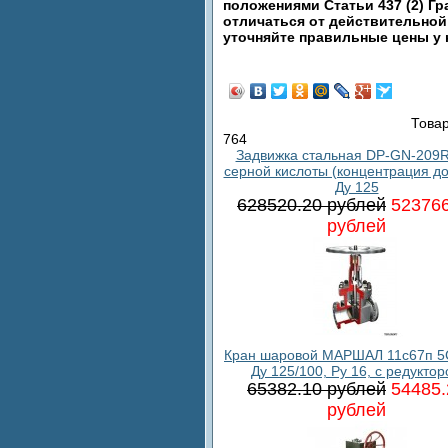
положениями Статьи 437 (2) Гр
отличаться от действительной
уточняйте правильные цены у
Товар
764
Задвижка стальная DP-GN-209R
серной кислоты (концентрация до
Ду 125
628520.20 рублей
523766
рублей
Кран шаровой МАРШАЛ 11с67п 5
Ду 125/100, Ру 16, с редукто
65382.10 рублей
54485.
рублей