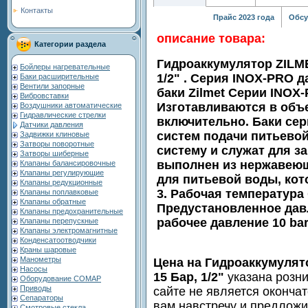
Контакты
Прайс 2023 года
Обсу
описание товара:
Категории раздела
Гидроаккумулятор ZILME
Бойлеры нагревательные
1/2" . Серия INOX-PRO 
Баки расширительные
Вентили запорные
баки Zilmet Серии INOX
Вибровставки
Изготавливаются в объе
Воздушники автоматические
Гидравлические стрелки
включительно. Баки се
Датчики давления
систем подачи питьевой
Задвижки клиновые
Затворы поворотные
систему и служат для з
Затворы шиберные
выполнен из нержавеюще
Клапаны балансировочные
Клапаны регулирующие
для питьевой воды, кот
Клапаны редукционные
3. Рабочая температура 
Клапаны поплавковые
Клапаны обратные
Предустановленное давл
Клапаны предохранительные
рабочее давление 10 bar
Клапаны перепускные
Клапаны электромагнитные
Конденсатоотводчики
Краны шаровые
Манометры
Цена на Гидроаккумулят
Насосы
15 Бар, 1/2"
указана розн
Оборудование COMAP
Приводы
сайте не является оконча
Сепараторы
вам навстречу и предлож
Смотровые стекла