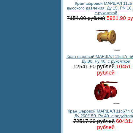
Кран шаровой МАРШАЛ 11c6
высокого давления, Ду 15, PN 16
с рукояткой
7154.00 рублей
5961.90 р
Кран шаровой МАРШАЛ 11с67п 5
Ду 80, Ру 40, с рукояткой
12541.90 рублей
10451.
рублей
Кран шаровой МАРШАЛ 11с67п С
Ду 200/150, Ру 40, с редукто
72517.20 рублей
60431.
рублей