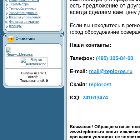
Термометры
есть предложение от друг
Теплообменники
всегда сделаем вам цену 
Указатели уровня
Шкафы управления
Фильтры сетчатые
Если вы находитесь в регио
Фланцы
город оборудование совер
Статистика
Наши контакты:
Телефон:
(495) 105-84-00
E-mail:
mail@teploros.ru
Онлайн всего:
1
Гостей:
1
Пользователей:
0
Скайп:
teplorost
ICQ:
241613474
Внимание! Обращаем ваше вним
www.teploros.ru носит исключ
при каких условиях не являет