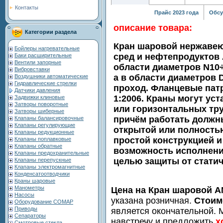
Контакты
Прайс 2023 года
Обсу
описание товара:
Категории раздела
Кран шаровой нержаве
Бойлеры нагревательные
сред и нефтепродуктов 
Баки расширительные
Вентили запорные
области диаметров N10
Вибровставки
а в области диаметров
Воздушники автоматические
Гидравлические стрелки
проход. Фланцевые пат
Датчики давления
1:2006. Краны могут ус
Задвижки клиновые
Затворы поворотные
или горизонтальных тр
Затворы шиберные
причём работать должн
Клапаны балансировочные
Клапаны регулирующие
открытой или полность
Клапаны редукционные
простой конструкцией 
Клапаны поплавковые
Клапаны обратные
возможность исполнения
Клапаны предохранительные
целью защиты от статич
Клапаны перепускные
Клапаны электромагнитные
Конденсатоотводчики
Краны шаровые
Манометры
Цена на Кран шаровой AN
Насосы
указана розничная.
Стоим
Оборудование COMAP
Приводы
является окончательной. 
Сепараторы
навстречу и предложить
х
Смотровые стекла