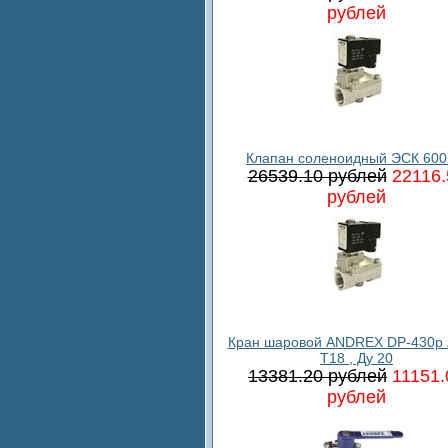
рублей
Клапан соленоидный ЭСК 600
26539.10 рублей
22116.
рублей
Кран шаровой ANDREX DP-430p 
T18 , Ду 20
13381.20 рублей
11151.
рублей