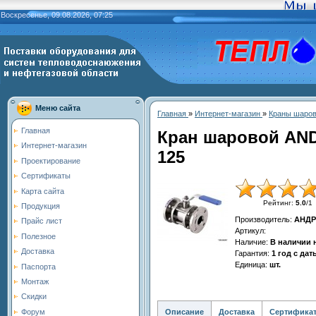
Воскресенье, 09.08.2026, 07:25
Меню сайта
Главная
»
Интернет-магазин
»
Краны шаро
Главная
Кран шаровой ANDR
Интернет-магазин
125
Проектирование
Сертификаты
Карта сайта
Рейтинг
:
5.0
/
1
Продукция
Производитель
:
АНДР
Прайс лист
Артикул
:
Полезное
Наличие
:
В наличии 
Доставка
Гарантия
:
1 год с да
Единица
:
шт.
Паспорта
Монтаж
Скидки
Описание
Доставка
Сертифика
Форум