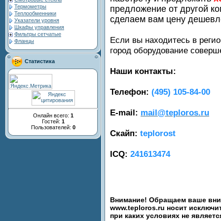
Термометры
предложение от другой ко
Теплообменники
сделаем вам цену дешевл
Указатели уровня
Шкафы управления
Фильтры сетчатые
Если вы находитесь в регио
Фланцы
город оборудование совер
Статистика
Наши контакты:
Телефон:
(495) 105-84-00
E-mail:
mail@teploros.ru
Онлайн всего:
1
Гостей:
1
Пользователей:
0
Скайп:
teplorost
ICQ:
241613474
Внимание! Обращаем ваше вним
www.teploros.ru носит исключ
при каких условиях не являет