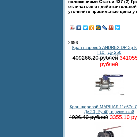
положениями Статьи 437 (2) Гр
отличаться от действительной
уточняйте правильные цены у
2696
Кран шаровой ANDREX DP-3p К
T10 , Ду 250
409266.20 рублей
341055
рублей
Кран шаровой МАРШАЛ 11с67п С
Ду 20, Ру 40, с рукояткой
4026.40 рублей
3355.10 р