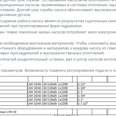
куляционных насосов, применяемых в системах отопления, гар
условиях. Долгий срок службы насоса обеспечивают высококач
уктивные детали.
есшумная работа насоса является результатом тщательных кон
шений при проектировании форм гидравлики.
ии. Новое поколение малых насосов потребляет мало электроэн
ем необходимым монтажным материалом. Чтобы сэкономить ваш
тажного оборудования и материалов, к каждому насосу из сем
бовых присоединений и высококачественных уплотнений.
тянутый разделительный «стакан», вал и ротор насосов изгот
.
параметров. Возможность плавного регулирования подачи и н
LNH 15/40-130 0,05кВт 1х220В
G 1/2''
LNH 20/40-130 0,05кВт 1х220В
G 3/4''
LNH 25/40-130 0,05кВт 1х220В
G 1''
LNH 20/40-180 0,05кВт 1х220В
G 3/4''
LNH 25/40-180 0,05кВт 1х220В
G 1''
LNH 32/40-180 0,05кВт 1х220В
G 1 1/2''
евые LHN 40