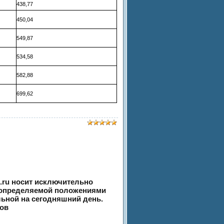
438,77
450,04
549,87
534,58
582,88
699,62
.ru носит исключительно
, определяемой положениями
льной на сегодняшний день.
ров