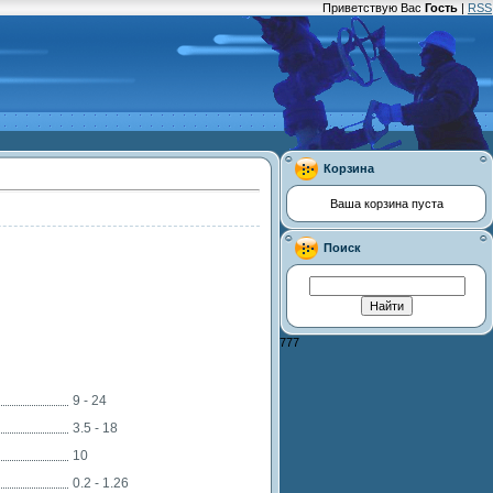
Приветствую Вас
Гость
|
RSS
Корзина
Ваша корзина пуста
Поиск
777
и
9 - 24
3.5 - 18
10
0.2 - 1.26