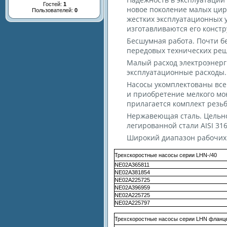
Гостей:
1
новое поколение малых цир
Пользователей:
0
жестких эксплуатационных 
изготавливаются его констр
Бесшумная работа. Почти б
передовых технических ре
Малый расход электроэнерг
эксплуатационные расходы.
Насосы укомплектованы вс
и приобретение мелкого мон
прилагается комплект резь
Нержавеющая сталь. Цельно
легированной стали AISI 316
Широкий диапазон рабочих 
Трехскоростные насосы серии LHN-/40
NE02A365811
NE02A381854
NE02A225725
NE02A396959
NE02A225725
NE02A225797
Трехскоростные насосы серии LHN фланц