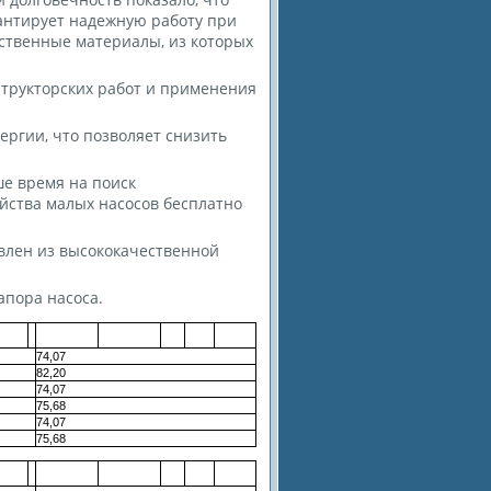
антирует надежную работу при
ественные материалы, из которых
структорских работ и применения
ергии, что позволяет снизить
е время на поиск
ейства малых насосов бесплатно
овлен из высококачественной
апора насоса.
74,07
82,20
74,07
75,68
74,07
75,68