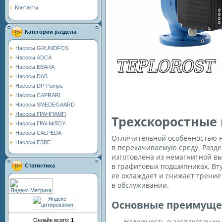
Контакты
Категории раздела
Насосы GRUNDFOS
Насосы ADCA
Насосы EBARA
Насосы DAB
Насосы DP-Pumps
Насосы CAPRARI
Насосы SMEDEGAARD
Насосы ГРАНПАМП
Трехскоростные
Насосы ГРАНФЛОУ
Насосы CALPEDA
Отличительной особенностью н
Насосы ESBE
в перекачиваемую среду. Разде
изготовлена из немагнитной вы
в графитовых подшипниках. Вт
Статистика
ее охлаждает и снижает трени
в обслуживании.
Основные преимущес
Онлайн всего:
1
Надежность в эксплуатации 