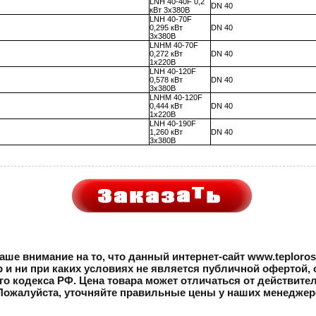
LNH 40-40F 0,2
DN 40
кВт 3х380В
LNH 40-70F
0,295 кВт
DN 40
3х380В
LNHM 40-70F
0,272 кВт
DN 40
1х220В
LNH 40-120F
0,578 кВт
DN 40
3х380В
LNHM 40-120F
0,444 кВт
DN 40
1х220В
LNH 40-190F
1,260 кВт
DN 40
3х380В
ше внимание на то, что данный интернет-сайт www.teploros
и ни при каких условиях не является публичной офертой
ого кодекса РФ. Цена товара может отличаться от действите
Пожалуйста, уточняйте правильные цены у наших менедже