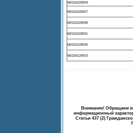
NE02A228929
NE02A228927
NE02A228936
NE02A228931
NE02A228935
NE02A228933
Внимание! Обращаем ва
информационный характер 
Статьи 437 (2) Гражданск