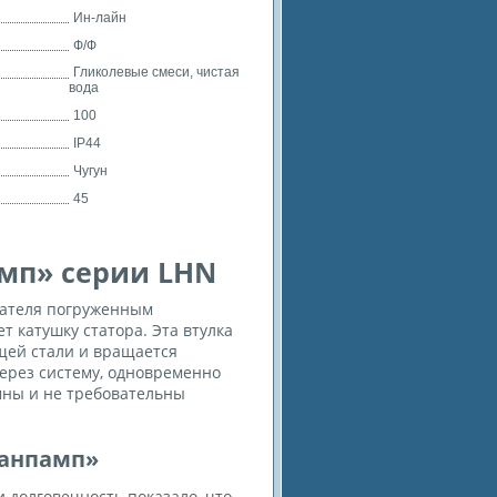
Ин-лайн
Ф/Ф
Гликолевые смеси, чистая
вода
100
IP44
Чугун
45
мп» серии LHN
гателя погруженным
т катушку статора. Эта втулка
щей стали и вращается
ерез систему, одновременно
мны и не требовательны
ранпамп»
и долговечность показало, что