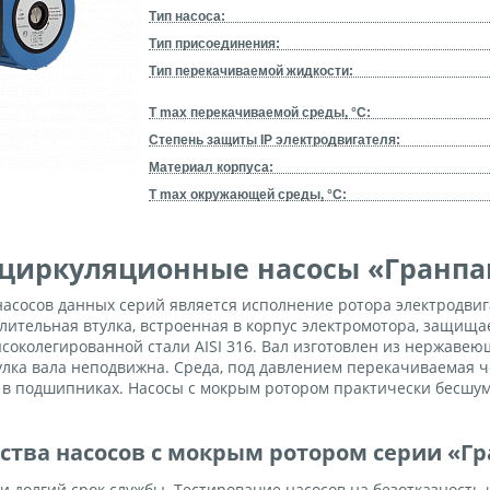
Тип насоса:
Тип присоединения:
Тип перекачиваемой жидкости:
T max перекачиваемой среды, °С:
Степень защиты IP электродвигателя:
Материал корпуса:
T max окружающей среды, °С:
 циркуляционные насосы «Гранпа
асосов данных серий является исполнение ротора электродви
лительная втулка, встроенная в корпус электромотора, защищае
соколегированной стали AISI 316. Вал изготовлен из нержавею
улка вала неподвижна. Среда, под давлением перекачиваемая ч
е в подшипниках. Насосы с мокрым ротором практически бесшу
тва насосов с мокрым ротором серии «Г
и долгий срок службы. Тестирование насосов на безотказность 