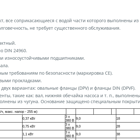
т, все соприкасающиеся с водой части которого выполнены из 
лговечность, не требует существенного обслуживания.
актный.
о DIN 24960.
и износоустойчивыми подшипниками.
ала.
ым требованиям по безопасности (маркировка СЕ).
выми прокладками.
двух вариантах: овальные фланцы (DPV) и фланцы DIN (DPVF).
нты, такие как: вал, нижняя обечайка насоса и т. п., выполне
полнены из чугуна. Основание защищено специальным покрыт
3
/ч, макс. напор - 255 м)
3 x
0,37 кВт
9,0
18
380 В
3 x
0,75 кВт
9,0
28
380 В
3 x
1,1 кВт
9,0
38
380 В
3 x