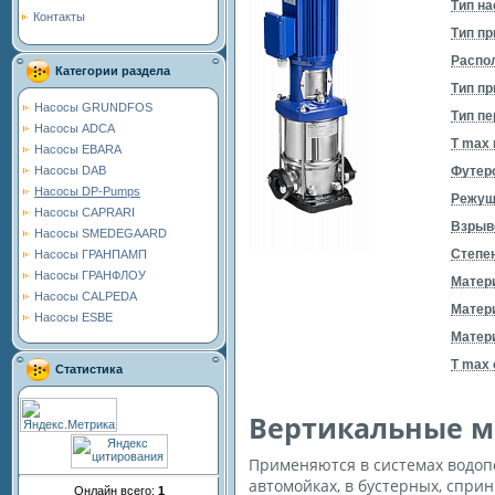
Тип на
Контакты
Тип пр
Распо
Категории раздела
Тип п
Насосы GRUNDFOS
Тип п
Насосы ADCA
T max 
Насосы EBARA
Футеро
Насосы DAB
Насосы DP-Pumps
Режущ
Насосы CAPRARI
Взрыв
Насосы SMEDEGAARD
Степен
Насосы ГРАНПАМП
Насосы ГРАНФЛОУ
Матер
Насосы CALPEDA
Матер
Насосы ESBE
Матери
T max
Статистика
Вертикальные м
Применяются в системах водоп
автомойках, в бустерных, сприн
Онлайн всего:
1