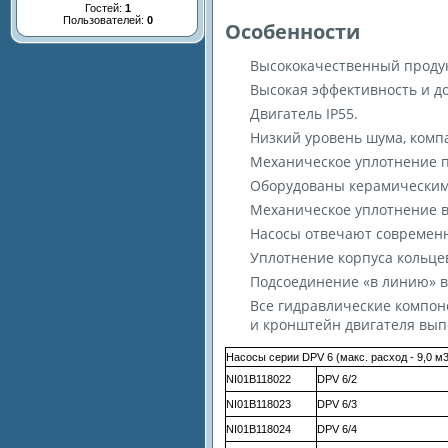
Гостей:
1
Пользователей:
0
Особенности
Высококачественный продук
Высокая эффективность и до
Двигатель IP55.
Низкий уровень шума, комп
Механическое уплотнение п
Оборудованы керамическим
Механическое уплотнение в
Насосы отвечают современн
Уплотнение корпуса кольце
Подсоединение «в линию» в 
Все гидравлические компоне
и кронштейн двигателя вы
Насосы серии DPV 6 (макс. расход - 9,0 м
NI01B118022
DPV 6/2
NI01B118023
DPV 6/3
NI01B118024
DPV 6/4