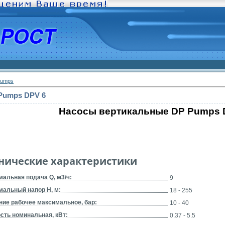
Pumps
Pumps DPV 6
Насосы вертикальные DP Pumps 
нические характеристики
альная подача Q, м3/ч:
9
мальный напор H, м:
18 - 255
ние рабочее максимальное, бар:
10 - 40
сть номинальная, кВт:
0.37 - 5.5