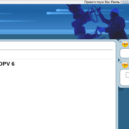
Приветствую Вас
Гость
|
RSS
DPV 6
777