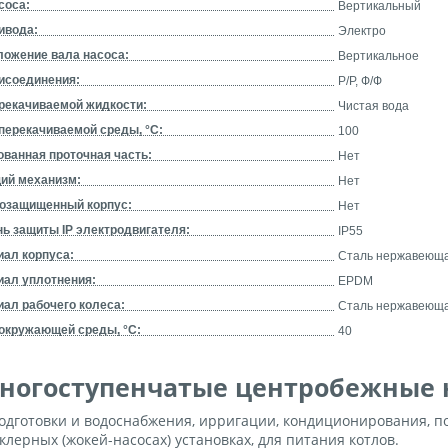
соса:
Вертикальный
ивода:
Электро
ложение вала насоса:
Вертикальное
рисоединения:
Р/Р, Ф/Ф
ерекачиваемой жидкости:
Чистая вода
перекачиваемой среды, °С:
100
ванная проточная часть:
Нет
ий механизм:
Нет
озащищенный корпус:
Нет
ь защиты IP электродвигателя:
IP55
иал корпуса:
Сталь нержавеюща
иал уплотнения:
EPDM
ал рабочего колеса:
Сталь нержавеюща
 окружающей среды, °С:
40
ногоступенчатые центробежные 
одготовки и водоснабжения, ирригации, кондиционирования, п
клерных (жокей-насосах) установках, для питания котлов.