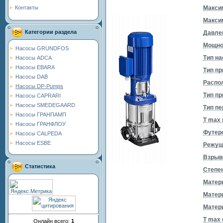
Максим
Контакты
Макси
Категории раздела
Давле
Мощно
Насосы GRUNDFOS
Тип на
Насосы ADCA
Насосы EBARA
Тип пр
Насосы DAB
Распо
Насосы DP-Pumps
Тип п
Насосы CAPRARI
Насосы SMEDEGAARD
Тип п
Насосы ГРАНПАМП
T max 
Насосы ГРАНФЛОУ
Футеро
Насосы CALPEDA
Насосы ESBE
Режущ
Взрыв
Статистика
Степен
Матер
Матер
Матери
T max
Онлайн всего:
1