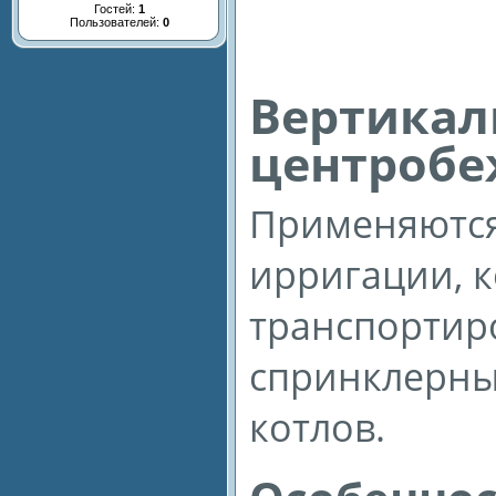
Гостей:
1
Пользователей:
0
Вертикал
центробе
Применяются
ирригации, 
транспортиро
спринклерных
котлов.