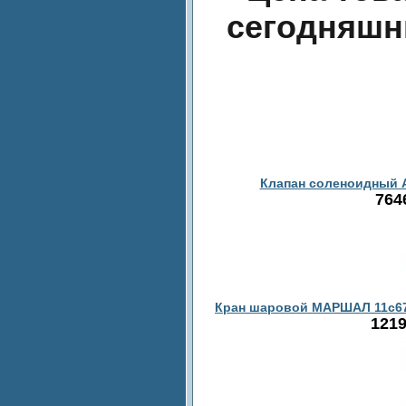
сегодняшн
Клапан соленоидный А
764
Кран шаровой МАРШАЛ 11с67пС
1219