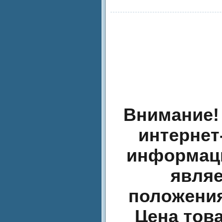
Внимание!
интернет
информаци
являе
положения
Цена тов