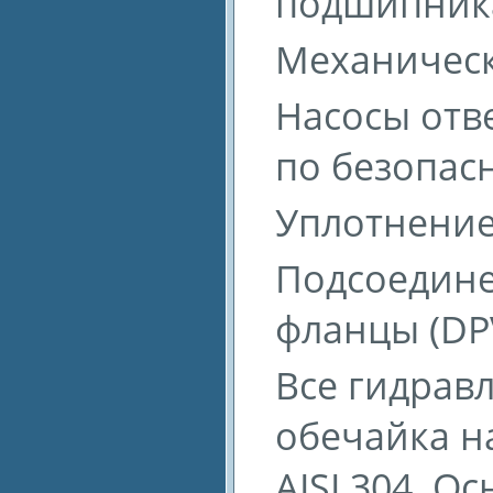
подшипник
Механическ
Насосы отв
по безопасн
Уплотнение
Подсоедине
фланцы (DPV
Все гидравл
обечайка н
AISI 304. 