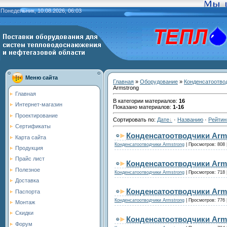
Понедельник, 10.08.2026, 06:03
Меню сайта
Главная
»
Оборудование
»
Конденсатоотво
Armstrong
Главная
В категории материалов
:
16
Интернет-магазин
Показано материалов
:
1-16
Проектирование
Сортировать по
:
Дате
·
Названию
·
Рейтин
Сертификаты
Конденсатоотводчики Arm
Карта сайта
Конденсатоотводчики Armstrong
|
Просмотров:
808
Продукция
Прайс лист
Конденсатоотводчики Arm
Полезное
Конденсатоотводчики Armstrong
|
Просмотров:
718
Доставка
Конденсатоотводчики Arm
Паспорта
Конденсатоотводчики Armstrong
|
Просмотров:
776
Монтаж
Скидки
Конденсатоотводчики Arm
Форум