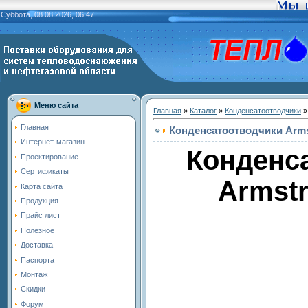
Суббота, 08.08.2026, 06:47
Меню сайта
Главная
»
Каталог
»
Конденсатоотводчики
Главная
Конденсатоотводчики Arms
Интернет-магазин
Конденс
Проектирование
Сертификаты
Armstr
Карта сайта
Продукция
Прайс лист
Полезное
Доставка
Паспорта
Монтаж
Скидки
Форум