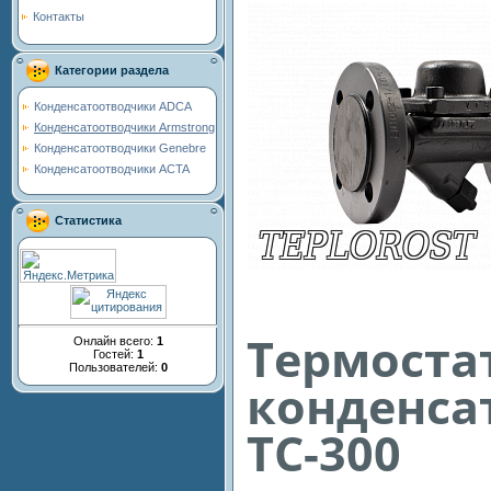
Контакты
Категории раздела
Конденсатоотводчики ADCA
Конденсатоотводчики Armstrong
Конденсатоотводчики Genebre
Конденсатоотводчики ACTA
Статистика
Термоста
Онлайн всего:
1
Гостей:
1
Пользователей:
0
конденса
TC-300