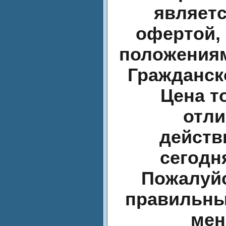
являет
офертой,
положениям
Гражданск
Цена т
отли
действ
сегодн
Пожалуйс
правильны
мен