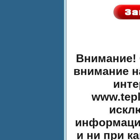
Внимание!
внимание н
инте
www.tepl
искл
информаци
и ни при к