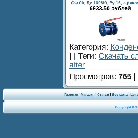
СФ.00, Ду 100/80, Ру 16, с рук
6933.50 рублей
Категория
:
Конден
| |
Теги
:
Скачать с
after
Просмотров
:
765
|
Главная
|
Магазин
|
Статьи
|
Доставка
|
Цен
Copyright W