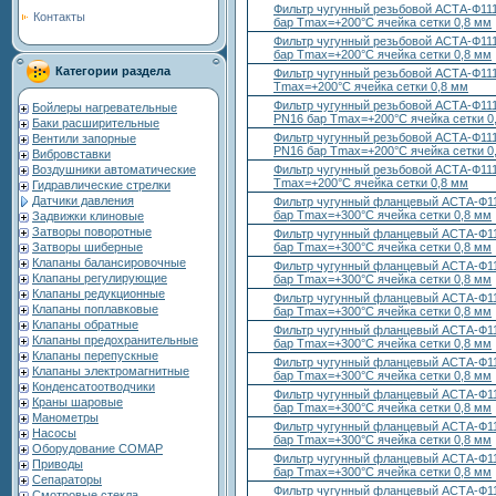
Фильтр чугунный резьбовой АСТА-Ф111-
Контакты
бар Тmax=+200°С ячейка сетки 0,8 мм
Фильтр чугунный резьбовой АСТА-Ф111-
бар Тmax=+200°С ячейка сетки 0,8 мм
Категории раздела
Фильтр чугунный резьбовой АСТА-Ф111
Тmax=+200°С ячейка сетки 0,8 мм
Фильтр чугунный резьбовой АСТА-Ф111-
Бойлеры нагревательные
PN16 бар Тmax=+200°С ячейка сетки 0
Баки расширительные
Фильтр чугунный резьбовой АСТА-Ф111-
Вентили запорные
PN16 бар Тmax=+200°С ячейка сетки 0
Вибровставки
Фильтр чугунный резьбовой АСТА-Ф111
Воздушники автоматические
Тmax=+200°С ячейка сетки 0,8 мм
Гидравлические стрелки
Датчики давления
Фильтр чугунный фланцевый АСТА-Ф11
бар Тmax=+300°С ячейка сетки 0,8 мм
Задвижки клиновые
Затворы поворотные
Фильтр чугунный фланцевый АСТА-Ф11
бар Тmax=+300°С ячейка сетки 0,8 мм
Затворы шиберные
Клапаны балансировочные
Фильтр чугунный фланцевый АСТА-Ф11
Клапаны регулирующие
бар Тmax=+300°С ячейка сетки 0,8 мм
Клапаны редукционные
Фильтр чугунный фланцевый АСТА-Ф11
Клапаны поплавковые
бар Тmax=+300°С ячейка сетки 0,8 мм
Клапаны обратные
Фильтр чугунный фланцевый АСТА-Ф11
Клапаны предохранительные
бар Тmax=+300°С ячейка сетки 0,8 мм
Клапаны перепускные
Фильтр чугунный фланцевый АСТА-Ф11
Клапаны электромагнитные
бар Тmax=+300°С ячейка сетки 0,8 мм
Конденсатоотводчики
Фильтр чугунный фланцевый АСТА-Ф11
Краны шаровые
бар Тmax=+300°С ячейка сетки 0,8 мм
Манометры
Фильтр чугунный фланцевый АСТА-Ф11
Насосы
бар Тmax=+300°С ячейка сетки 0,8 мм
Оборудование COMAP
Фильтр чугунный фланцевый АСТА-Ф11
Приводы
бар Тmax=+300°С ячейка сетки 0,8 мм
Сепараторы
Фильтр чугунный фланцевый АСТА-Ф11
Смотровые стекла