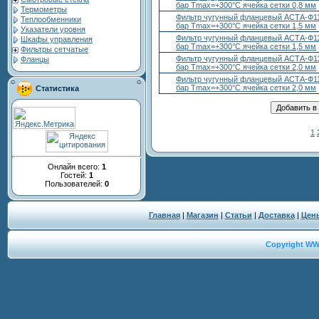
бар Тmax=+300°С ячейка сетки 0,8 мм
Термометры
Фильтр чугунный фланцевый АСТА-Ф11
Теплообменники
бар Тmax=+300°С ячейка сетки 1,5 мм
Указатели уровня
Фильтр чугунный фланцевый АСТА-Ф11
Шкафы управления
бар Тmax=+300°С ячейка сетки 1,5 мм
Фильтры сетчатые
Фильтр чугунный фланцевый АСТА-Ф11
Фланцы
бар Тmax=+300°С ячейка сетки 2,0 мм
Фильтр чугунный фланцевый АСТА-Ф11
бар Тmax=+300°С ячейка сетки 2,0 мм
Статистика
1
Онлайн всего:
1
Гостей:
1
Пользователей:
0
Главная
|
Магазин
|
Статьи
|
Доставка
|
Цен
Copyright W