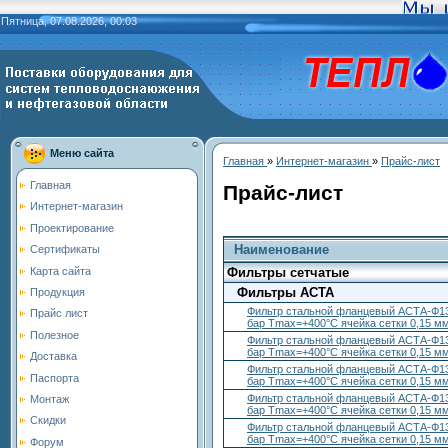
Пятница, 07.08.2026, 00:03
Меню сайта
Главная
»
Интернет-магазин
»
Прайс-лист
Главная
Прайс-лист
Интернет-магазин
Проектирование
Наименование
Сертификаты
Карта сайта
Фильтры сетчатые
Фильтры АСТА
Продукция
Фильтр стальной фланцевый АСТА-Ф13
Прайс лист
бар Тmax=+400°С ячейка сетки 0,15 м
Полезное
Фильтр стальной фланцевый АСТА-Ф13
бар Тmax=+400°С ячейка сетки 0,15 м
Доставка
Фильтр стальной фланцевый АСТА-Ф13
Паспорта
бар Тmax=+400°С ячейка сетки 0,15 м
Фильтр стальной фланцевый АСТА-Ф13
Монтаж
бар Тmax=+400°С ячейка сетки 0,15 м
Скидки
Фильтр стальной фланцевый АСТА-Ф13
бар Тmax=+400°С ячейка сетки 0,15 м
Форум