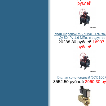
рублей
Кран шаровой МАРШАЛ 11с67пС
Ду 50, Ру 1,6 МПа, с редукто
20288.80 рублей
16907.
рублей
Клапан соленоидный ЭСК 100.
3552.50 рублей
2960.30 р