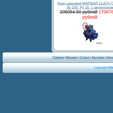
Кран шаровой МАРШАЛ 11с67п С
Ду 250, Ру 16, с редукторо
205054.50 рублей
170878
рублей
Главная
|
Магазин
|
Статьи
|
Доставка
|
Цен
Copyright W