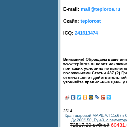
E-mail:
mail@teploros.ru
Скайп:
teplorost
ICQ:
241613474
Внимание! Обращаем ваше вним
www.teploros.ru носит исключ
при каких условиях не являет
положениями Статьи 437 (2) Гр
отличаться от действительной
уточняйте правильные цены у
2514
Кран шаровой МАРШАЛ 11с67п С
Ду 200/150, Ру 40, с редукто
72517.20 рублей
60431.