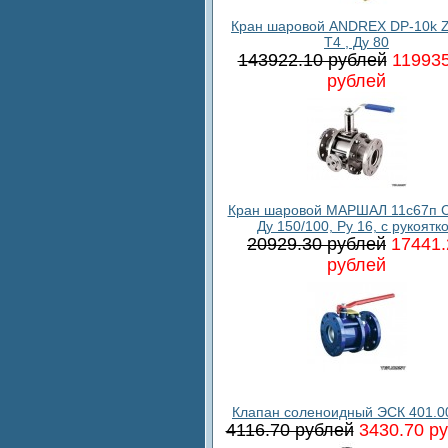
Кран шаровой ANDREX DP-10k 
T4 , Ду 80
143922.10 рублей
119935
рублей
Кран шаровой МАРШАЛ 11с67п С
Ду 150/100, Ру 16, с рукоятк
20929.30 рублей
17441.
рублей
Клапан соленоидный ЭСК 401.0
4116.70 рублей
3430.70 р