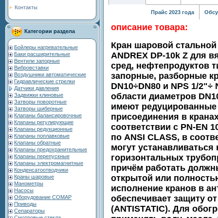
Контакты
Прайс 2023 года
Обсу
описание товара:
Категории раздела
Кран шаровой стальной
Бойлеры нагревательные
ANDREX DP-10k Z для в
Баки расширительные
Вентили запорные
сред, нефтепродуктов ти
Вибровставки
запорные, разборные к
Воздушники автоматические
Гидравлические стрелки
DN10÷DN80 и NPS 1/2"÷ 
Датчики давления
области диаметров DN10
Задвижки клиновые
Затворы поворотные
имеют редуцированные
Затворы шиберные
присоединения в крана
Клапаны балансировочные
Клапаны регулирующие
соответствии с PN-EN 10
Клапаны редукционные
по ANSI CLASS, в соотв
Клапаны поплавковые
Клапаны обратные
могут устанавливаться 
Клапаны предохранительные
горизонтальных трубоп
Клапаны перепускные
Клапаны электромагнитные
причём работать должн
Конденсатоотводчики
открытой или полность
Краны шаровые
Манометры
исполнение кранов в ан
Насосы
обеспечивает защиту от
Оборудование COMAP
Приводы
(ANTISTATIC). Для обог
Сепараторы
Смотровые стекла