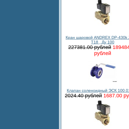
Кран шаровой ANDREX DP-430k 
T18 , Ду 100
227381.00 рублей
189484
рублей
Клапан соленоидный ЭСК 100.0
2024.40 рублей
1687.00 р