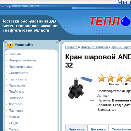
Четверг, 06.08.2026, 09:33
Меню сайта
Главная
»
Интернет-магазин
»
Краны шаро
Главная
Кран шаровой ANDR
Интернет-магазин
32
Проектирование
Сертификаты
Карта сайта
Рейтинг
:
5.0
/
3
Продукция
Производитель
:
АНДР
Прайс лист
Артикул
:
Полезное
Наличие
:
В наличии 
Доставка
Гарантия
:
1 год с да
Единица
:
шт.
Паспорта
Монтаж
Скидки
Описание
Доставка
Сертифика
Форум