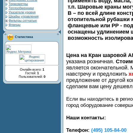
применять воду, масла, 
Термометры
т.п. Шаровые краны могу
Теплообменники
B – по всей длине конс
Указатели уровня
Шкафы управления
отопительной рубашки м
Фильтры сетчатые
фланцевые или PP - под
Фланцы
оснащены удлинением ш
возможность изолирова
Статистика
Цена на Кран шаровой AN
указана розничная.
Стоим
является окончательной. 
Онлайн всего:
1
навстречу и предложить
х
Гостей:
1
Пользователей:
0
предложение от другой ко
сделаем вам цену дешевл
Если вы находитесь в регио
город оборудование совер
Наши контакты:
Телефон:
(495) 105-84-00