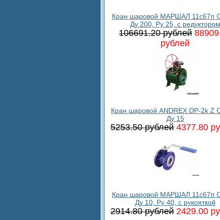
Кран шаровой МАРШАЛ 11с67п С
Ду 200, Ру 25, с редукторо
106691.20 рублей
88909
рублей
Кран шаровой ANDREX DP-2k Z C
Ду 15
5253.50 рублей
4377.80 р
Кран шаровой МАРШАЛ 11с67п С
Ду 10, Ру 40, с рукояткой
2914.80 рублей
2429.00 р