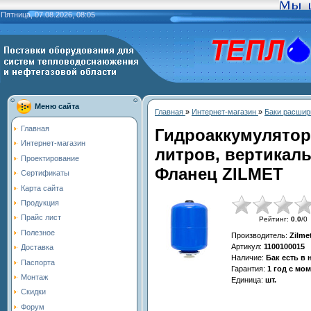
Пятница, 07.08.2026, 08:05
Меню сайта
Главная
»
Интернет-магазин
»
Баки расшир
Главная
Гидроаккумулятор
Интернет-магазин
литров, вертикаль
Проектирование
Фланец ZILMET
Сертификаты
Карта сайта
Продукция
Прайс лист
Рейтинг
:
0.0
/
0
Полезное
Производитель
:
Zilme
Артикул
:
1100100015
Доставка
Наличие
:
Бак есть в
Паспорта
Гарантия
:
1 год с мо
Монтаж
Единица
:
шт.
Скидки
Форум