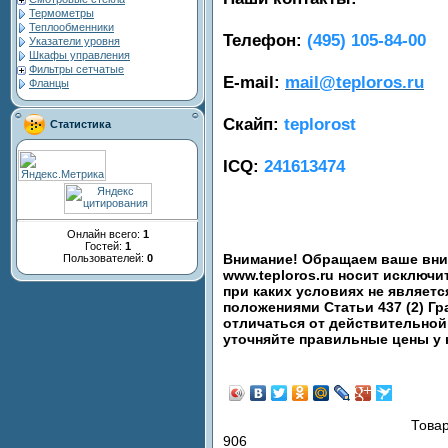
Термометры
Теплообменники
Телефон:
(495) 105-84-00
Указатели уровня
Шкафы управления
Фильтры сетчатые
E-mail:
mail@teploros.ru
Фланцы
Скайп:
teplorost
Статистика
ICQ:
241613474
Онлайн всего:
1
Гостей:
1
Внимание! Обращаем ваше вним
Пользователей:
0
www.teploros.ru носит исключ
при каких условиях не являет
положениями Статьи 437 (2) Гр
отличаться от действительной
уточняйте правильные цены у
Товар
906