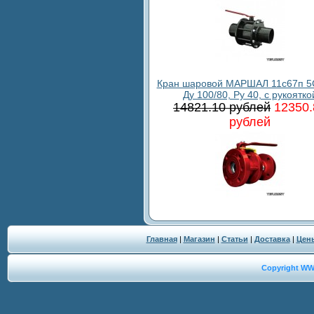
Кран шаровой МАРШАЛ 11с67п 5
Ду 100/80, Ру 40, с рукоятко
14821.10 рублей
12350.
рублей
Главная
|
Магазин
|
Статьи
|
Доставка
|
Цен
Copyright W