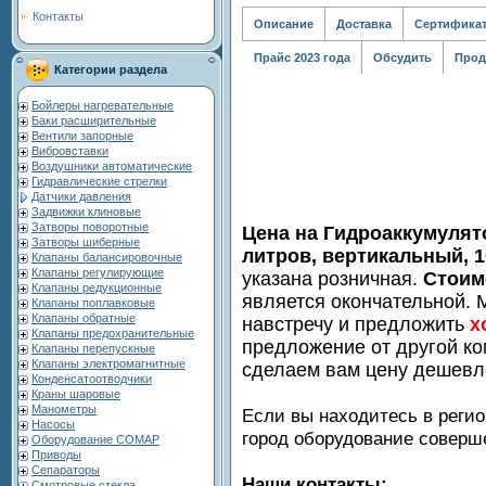
Контакты
Описание
Доставка
Сертифика
Прайс 2023 года
Обсудить
Прод
Категории раздела
Бойлеры нагревательные
Баки расширительные
Вентили запорные
Вибровставки
Воздушники автоматические
Гидравлические стрелки
Датчики давления
Задвижки клиновые
Затворы поворотные
Цена на Гидроаккумулят
Затворы шиберные
литров, вертикальный, 1
Клапаны балансировочные
Клапаны регулирующие
указана розничная.
Стоим
Клапаны редукционные
является окончательной. 
Клапаны поплавковые
Клапаны обратные
навстречу и предложить
х
Клапаны предохранительные
предложение от другой ко
Клапаны перепускные
Клапаны электромагнитные
сделаем вам цену дешевл
Конденсатоотводчики
Краны шаровые
Манометры
Если вы находитесь в регио
Насосы
город оборудование совер
Оборудование COMAP
Приводы
Сепараторы
Наши контакты:
Смотровые стекла