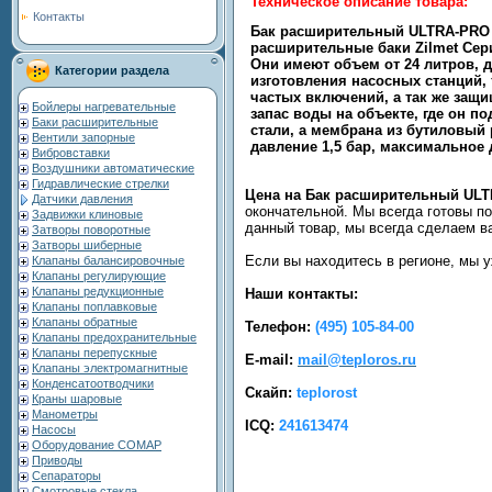
Техническое описание товара:
Контакты
Бак расширительный ULTRA-PRO 3
расширительные баки Zilmet Сери
Они имеют объем от 24 литров, 
Категории раздела
изготовления насосных станций, 
частых включений, а так же защи
Бойлеры нагревательные
запас воды на объекте, где он п
Баки расширительные
стали, а мембрана из бутиловый
Вентили запорные
давление 1,5 бар, максимальное 
Вибровставки
Воздушники автоматические
Гидравлические стрелки
Цена на Бак расширительный ULT
Датчики давления
окончательной. Мы всегда готовы п
Задвижки клиновые
данный товар, мы всегда сделаем в
Затворы поворотные
Затворы шиберные
Если вы находитесь в регионе, мы 
Клапаны балансировочные
Клапаны регулирующие
Клапаны редукционные
Наши контакты:
Клапаны поплавковые
Клапаны обратные
Телефон:
(495) 105-84-00
Клапаны предохранительные
Клапаны перепускные
E-mail:
mail@teploros.ru
Клапаны электромагнитные
Конденсатоотводчики
Скайп:
teplorost
Краны шаровые
Манометры
ICQ:
241613474
Насосы
Оборудование COMAP
Приводы
Сепараторы
Смотровые стекла