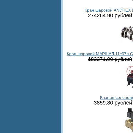
Кран шаровой ANDREX DP
274264.90 рублей
Кран шаровой МАРШАЛ 11с67п СФ.
183271.90 рублей
Клапан соленои
3859.80 рублей