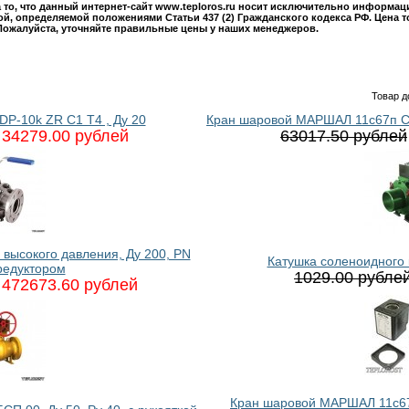
то, что данный интернет-сайт www.teploros.ru носит исключительно информац
й, определяемой положениями Статьи 437 (2) Гражданского кодекса РФ. Цена т
Пожалуйста, уточняйте правильные цены у наших менеджеров.
Товар д
P-10k ZR C1 T4 , Ду 20
Кран шаровой МАРШАЛ 11с67п СП.
34279.00 рублей
63017.50 рублей
ысокого давления, Ду 200, PN
Катушка соленоидного
редуктором
1029.00 рубле
472673.60 рублей
Кран шаровой МАРШАЛ 11с67п