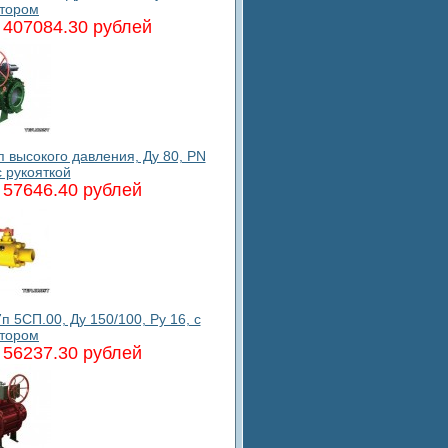
ктором
407084.30 рублей
высокого давления, Ду 80, PN
с рукояткой
57646.40 рублей
5СП.00, Ду 150/100, Ру 16, с
ктором
56237.30 рублей