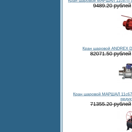
Кран шаровой МАРШАЛ 11с67п 5СП
9489.20 рублей
Кран шаровой ANDREX DP
82071.50 рублей
Кран шаровой МАРШАЛ 11с67пС
редук
71355.20 рублей