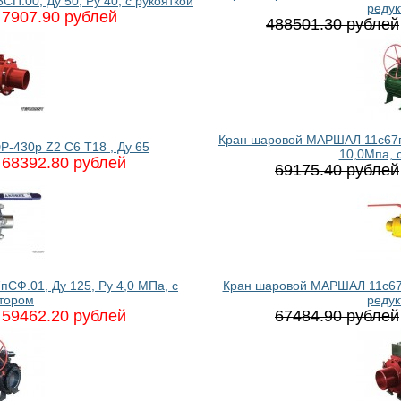
.00, Ду 50, Ру 40, с рукояткой
реду
7907.90 рублей
488501.30 рублей
Кран шаровой МАРШАЛ 11c67п 
-430p Z2 C6 T18 , Ду 65
10,0Мпа, 
68392.80 рублей
69175.40 рублей
Ф.01, Ду 125, Ру 4,0 МПа, с
Кран шаровой МАРШАЛ 11с67п 
тором
реду
59462.20 рублей
67484.90 рублей