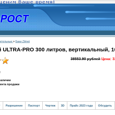
ительные
»
Баки Zilmet
 ULTRA-PRO 300 литров, вертикальный, 1
38553.90 рублей
Цена:
3
t
 наличии
мента продажи
т
Разрешение
Паспорт
Чертеж
3D
Прайс 2023 года
Обсудить