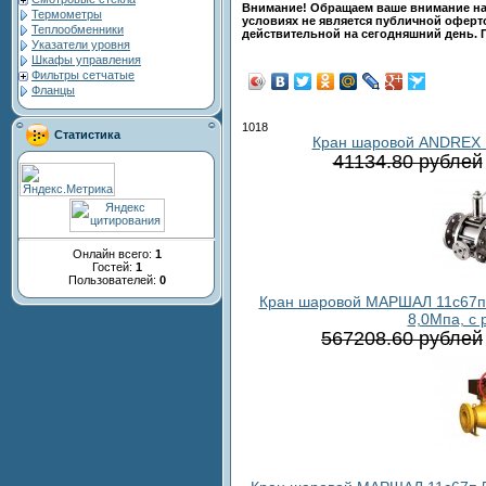
Внимание! Обращаем ваше внимание на 
Термометры
условиях не является публичной оферто
Теплообменники
действительной на сегодняшний день. 
Указатели уровня
Шкафы управления
Фильтры сетчатые
Фланцы
1018
Статистика
Кран шаровой ANDREX D
41134.80 рублей
Онлайн всего:
1
Гостей:
1
Пользователей:
0
Кран шаровой МАРШАЛ 11c67п в
8,0Мпа, с 
567208.60 рублей