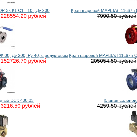
-3k К1 C1 T10 , Ду 200
Кран шаровой МАРШАЛ 11с67п 5С
228554.20 рублей
7990.50 рублей
00, Ду 200, Ру 40, с редуктором
Кран шаровой МАРШАЛ 11с67п СФ.
152726.70 рублей
205054.50 рублей
дный ЭСК 400.03
Клапан соленои
3216.50 рублей
4259.50 рублей