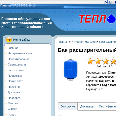
Пятница, 07.08.2026, 16:10
Меню сайта
Главная
»
Интернет-магазин
»
Баки расшир
Главная
Бак расширительный
Интернет-магазин
Проектирование
Сертификаты
Рейтинг
:
5.0
/
1
Карта сайта
Производитель
:
Zilme
Продукция
Артикул
:
1100030006
Наличие
:
Бак есть в
Прайс лист
Гарантия
:
1 год с мо
Полезное
Единица
:
шт.
Доставка
Паспорта
Монтаж
Описание
Доставка
Сертифика
Скидки
Форум