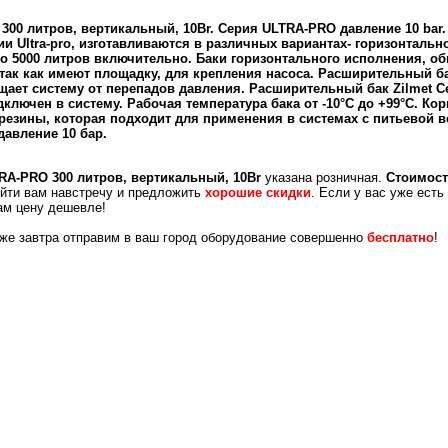
00 литров, вертикальный, 10Br. Серия ULTRA-PRO давление 10 bar
и Ultra-pro, изготавливаются в различных вариантах- горизонтальн
до 5000 литров включительно. Баки горизонтального исполнения, 
так как имеют площадку, для крепления насоса. Расширительный ба
щает систему от перепадов давления. Расширительный бак Zilmet Се
одключен в систему. Рабочая температура бака от -10°С до +99°C. К
 резины, которая подходит для применения в системах с питьевой 
давление 10 бар.
RA-PRO 300 литров, вертикальный, 10Br
указана розничная.
Стоимос
ойти вам навстречу и предложить
хорошие скидки
. Если у вас уже ест
ам цену дешевле!
уже завтра отправим в ваш город оборудование совершенно
бесплатно
!