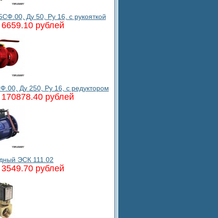
Ф.00, Ду 50, Ру 16, с рукояткой
6659.10 рублей
00, Ду 250, Ру 16, с редуктором
170878.40 рублей
дный ЭСК 111.02
3549.70 рублей