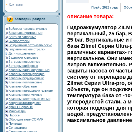
Контакты
Прайс 2023 года
Обсу
описание товара:
Категории раздела
Гидроаккумулятор ZILM
Бойлеры нагревательные
вертикальный, 25 бар, 
Баки расширительные
Вентили запорные
25 bar. Вертикальные 
Вибровставки
баки Zilmet Серии Ultra
Воздушники автоматические
Гидравлические стрелки
различных вариантах- г
Датчики давления
вертикальное. Они имею
Задвижки клиновые
Затворы поворотные
литров включительно. 
Затворы шиберные
защиты насоса от часты
Клапаны балансировочные
Клапаны регулирующие
систему от перепадов 
Клапаны редукционные
Zilmet Серии Ultra-pro,
Клапаны поплавковые
Клапаны обратные
объекте, где он подключ
Клапаны предохранительные
температура бака от -10
Клапаны перепускные
Клапаны электромагнитные
углеродистой стали, а 
Конденсатоотводчики
которая подходит для п
Краны шаровые
Манометры
водой. предустановленн
Насосы
максимальное давление 
Оборудование COMAP
Приводы
Сепараторы
Смотровые стекла