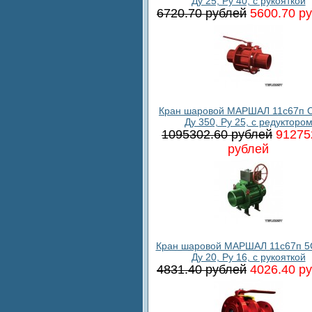
Ду 25, Ру 40, с рукояткой
6720.70 рублей
5600.70 р
Кран шаровой МАРШАЛ 11с67п С
Ду 350, Ру 25, с редукторо
1095302.60 рублей
91275
рублей
Кран шаровой МАРШАЛ 11с67п 5
Ду 20, Ру 16, с рукояткой
4831.40 рублей
4026.40 р