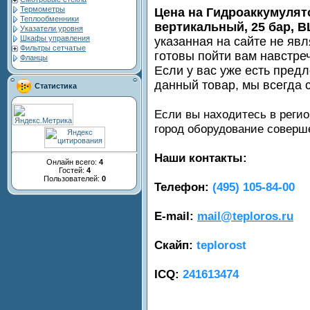
Термометры
Цена на Гидроаккумулят
Теплообменники
вертикальный, 25 бар, 
Указатели уровня
Шкафы управления
указанная на сайте не яв
Фильтры сетчатые
готовы пойти вам навстре
Фланцы
Если у вас уже есть пред
данный товар, мы всегда 
Статистика
Если вы находитесь в регио
город оборудование совер
Наши контакты:
Онлайн всего:
4
Гостей:
4
Пользователей:
0
Телефон:
(495) 105-84-00
E-mail:
mail@teploros.ru
Скайп:
teplorost
ICQ:
241613474