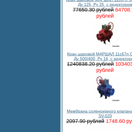
Ду 125, Ру 25, с редукторо
77650.30 рублей
64708.
рублей
Кран шаровой МАРШАЛ 11с67п С
Ду 500/400, Ру 16, с редукто
1240838.20 рублей
103403
рублей
Мембрана соленоидного клапан
SV-020
2097.90 рублей
1748.60 р