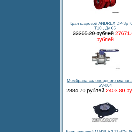
Кран шаровой ANDREX DP-3p К
T10 , Ду 65
33205.20 рублей
27671.
рублей
Мембрана соленоидного клапан
SV-004
2884.70 рублей
2403.80 р
Кран шаровой МАРШАЛ 11с67п 5