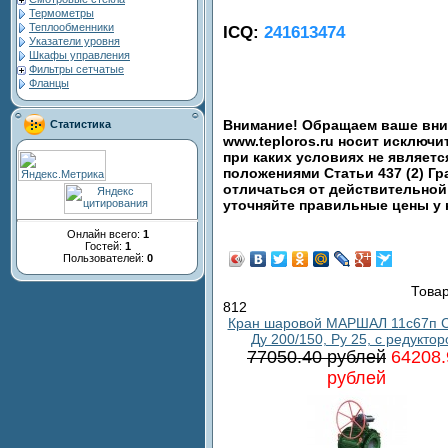
Термометры
Теплообменники
ICQ:
241613474
Указатели уровня
Шкафы управления
Фильтры сетчатые
Фланцы
Внимание! Обращаем ваше вним
Статистика
www.teploros.ru носит исключ
при каких условиях не являет
положениями Статьи 437 (2) Гр
отличаться от действительной
уточняйте правильные цены у
Онлайн всего:
1
Гостей:
1
Пользователей:
0
Товар
812
Кран шаровой МАРШАЛ 11с67п С
Ду 200/150, Ру 25, с редукто
77050.40 рублей
64208.
рублей