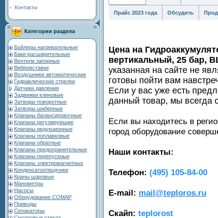
Контакты
Прайс 2023 года
Обсудить
Прод
Категории раздела
Бойлеры нагревательные
Цена на Гидроаккумулят
Баки расширительные
вертикальный, 25 бар, 
Вентили запорные
Вибровставки
указанная на сайте не яв
Воздушники автоматические
готовы пойти вам навстре
Гидравлические стрелки
Датчики давления
Если у вас уже есть пред
Задвижки клиновые
данный товар, мы всегда 
Затворы поворотные
Затворы шиберные
Клапаны балансировочные
Если вы находитесь в регио
Клапаны регулирующие
Клапаны редукционные
город оборудование совер
Клапаны поплавковые
Клапаны обратные
Клапаны предохранительные
Наши контакты:
Клапаны перепускные
Клапаны электромагнитные
Конденсатоотводчики
Телефон:
(495) 105-84-00
Краны шаровые
Манометры
Насосы
E-mail:
mail@teploros.ru
Оборудование COMAP
Приводы
Сепараторы
Скайп:
teplorost
Смотровые стекла