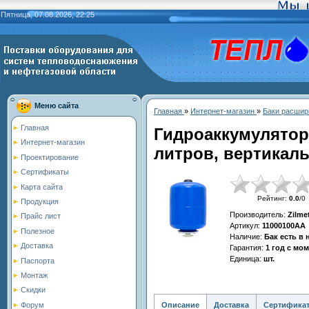
Пятница, 07.08.2026, 22:25
Меню сайта
Главная
»
Интернет-магазин
»
Баки расшир
Главная
Гидроаккумулятор
Интернет-магазин
литров, вертикаль
Проектирование
Сертификаты
Карта сайта
Рейтинг
:
0.0
/
0
Продукция
Производитель
:
Zilme
Прайс лист
Артикул
:
11000100АА
Полезное
Наличие
:
Бак есть в
Доставка
Гарантия
:
1 год с мо
Единица
:
шт.
Паспорта
Монтаж
Скидки
Описание
Доставка
Сертифика
Форум