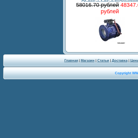
58016.70 рублей
48347.
рублей
Главная
|
Магазин
|
Статьи
|
Доставка
|
Цен
Copyright W