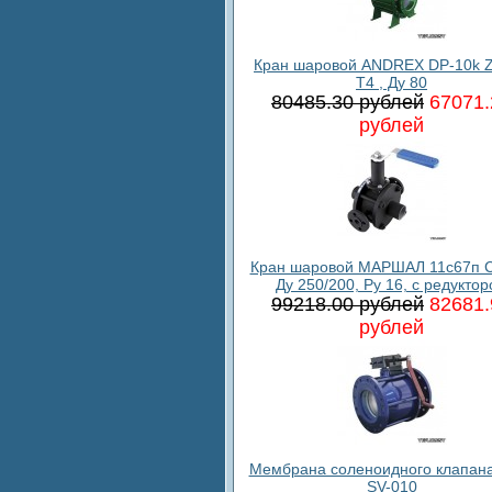
Кран шаровой ANDREX DP-10k 
T4 , Ду 80
80485.30 рублей
67071.
рублей
Кран шаровой МАРШАЛ 11с67п С
Ду 250/200, Ру 16, с редукто
99218.00 рублей
82681.
рублей
Мембрана соленоидного клапан
SV-010