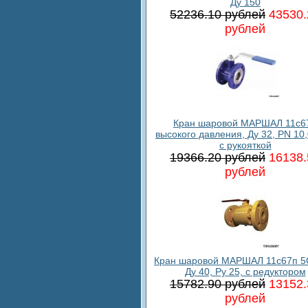
Ду 150
52236.10 рублей
43530.
рублей
Кран шаровой МАРШАЛ 11c6
высокого давления, Ду 32, PN 10
с рукояткой
19366.20 рублей
16138.
рублей
Кран шаровой МАРШАЛ 11с67п 5
Ду 40, Ру 25, с редуктором
15782.90 рублей
13152.
рублей