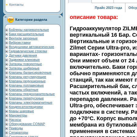
Контакты
Прайс 2023 года
Обсу
описание товара:
Категории раздела
Гидроаккумулятор ZILM
Бойлеры нагревательные
вертикальный 16 Бар. С
Баки расширительные
Вентили запорные
Вертикальные и горизо
Вибровставки
Zilmet Серии Ultra-pro,
Воздушники автоматические
Гидравлические стрелки
вариантах- горизонталь
Датчики давления
Они имеют объем от 24 
Задвижки клиновые
Затворы поворотные
включительно. Баки гор
Затворы шиберные
обычно применяются дл
Клапаны балансировочные
Клапаны регулирующие
станций, так как имеют 
Клапаны редукционные
Расширительный бак, с
Клапаны поплавковые
Клапаны обратные
частых включений, а та
Клапаны предохранительные
перепадов давления. Ра
Клапаны перепускные
Клапаны электромагнитные
Ultra-pro, обеспечивает
Конденсатоотводчики
подключен в систему. Ра
Краны шаровые
Манометры
до +70°C. Корпус выполн
Насосы
мембрана из бутиловый
Оборудование COMAP
Приводы
применения в системах 
Сепараторы
Смотровые стекла