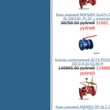
Кран шаровой МАРШАЛ 11с67п С
Ду 200/150, Ру 16, с рукоятк
38258.50 рублей
31882.
рублей
Клапан соленоидный АСТА Р01/0
330.0-Д-16-01-80-Ф
149865.80 рублей
124888
рублей
Кран шаровой ANDREX DP-2k Z C