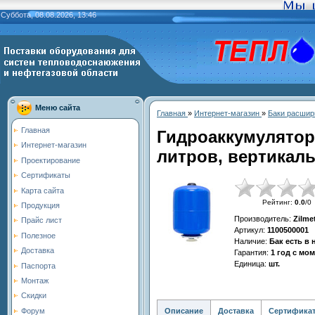
Суббота, 08.08.2026, 13:46
Меню сайта
Главная
»
Интернет-магазин
»
Баки расшир
Главная
Гидроаккумулятор
Интернет-магазин
литров, вертикал
Проектирование
Сертификаты
Карта сайта
Рейтинг
:
0.0
/
0
Продукция
Производитель
:
Zilme
Прайс лист
Артикул
:
1100500001
Полезное
Наличие
:
Бак есть в
Доставка
Гарантия
:
1 год с мо
Единица
:
шт.
Паспорта
Монтаж
Скидки
Описание
Доставка
Сертифика
Форум