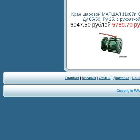
Кран шаровой МАРШАЛ 11с67п С
Ду 65/50, Ру 25, с рукоятко
6947.50 рублей
5789.70 р
Главная
|
Магазин
|
Статьи
|
Доставка
|
Цен
Copyright W