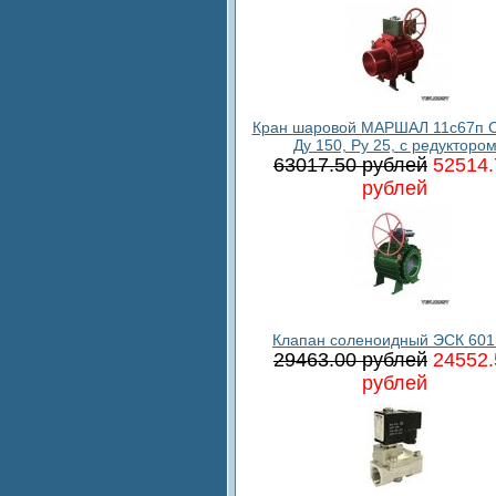
Кран шаровой МАРШАЛ 11с67п С
Ду 150, Ру 25, с редукторо
63017.50 рублей
52514.
рублей
Клапан соленоидный ЭСК 601
29463.00 рублей
24552.
рублей