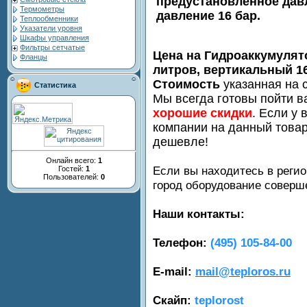
предустановленное давл
Термометры
давление 16 бар.
Теплообменники
Указатели уровня
Шкафы управления
Фильтры сетчатые
Цена на Гидроаккумулят
Фланцы
литров, вертикальный 1
Стоимость
указанная на с
Статистика
Мы всегда готовы пойти в
хорошие скидки
. Если у 
компании на данный товар
дешевле!
Онлайн всего:
1
Если вы находитесь в регио
Гостей:
1
Пользователей:
0
город оборудование совер
Наши контакты:
Телефон:
(495) 105-84-00
E-mail:
mail@teploros.ru
Скайп:
teplorost