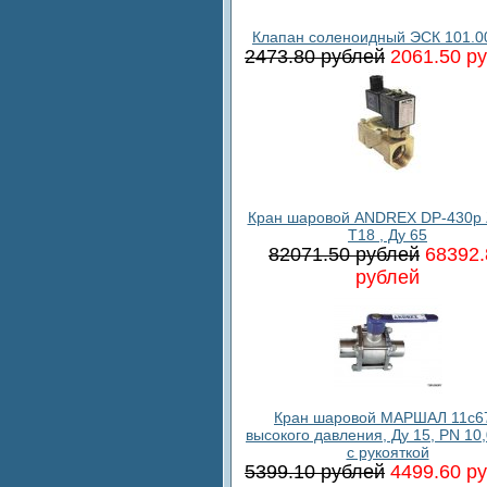
Клапан соленоидный ЭСК 101.0
2473.80 рублей
2061.50 р
Кран шаровой ANDREX DP-430p 
T18 , Ду 65
82071.50 рублей
68392.
рублей
Кран шаровой МАРШАЛ 11c6
высокого давления, Ду 15, PN 10
с рукояткой
5399.10 рублей
4499.60 р