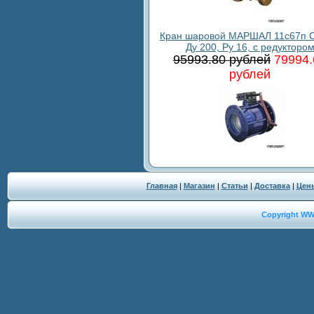
Кран шаровой МАРШАЛ 11с67п С
Ду 200, Ру 16, с редукторо
95993.80 рублей
79994.
рублей
Главная
|
Магазин
|
Статьи
|
Доставка
|
Цен
Copyright W