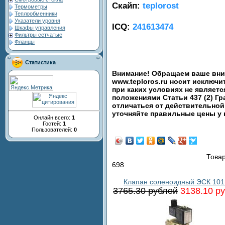
Скайп:
teplorost
Термометры
Теплообменники
Указатели уровня
ICQ:
241613474
Шкафы управления
Фильтры сетчатые
Фланцы
Статистика
Внимание! Обращаем ваше вним
www.teploros.ru носит исключ
при каких условиях не являет
положениями Статьи 437 (2) Гр
отличаться от действительной
уточняйте правильные цены у
Онлайн всего:
1
Гостей:
1
Пользователей:
0
Товар
698
Клапан соленоидный ЭСК 101
3765.30 рублей
3138.10 р