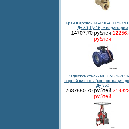
Кран шаровой МАРШАЛ 11с67п С
Ду 80, Ру 16, с редуктором
14707.70 рублей
12256.
рублей
Задвижка стальная DP-GN-209R
серной кислоты (концентрация до
Ду 350
2637880.70 рублей
219823
рублей