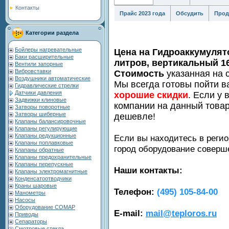
Контакты
Прайс 2023 года
Обсудить
Прод
Категории раздела
Бойлеры нагревательные
Цена на Гидроаккумулят
Баки расширительные
литров, вертикальный 1
Вентили запорные
Вибровставки
Стоимость
указанная на с
Воздушники автоматические
Мы всегда готовы пойти в
Гидравлические стрелки
Датчики давления
хорошие скидки
. Если у 
Задвижки клиновые
компании на данный товар
Затворы поворотные
Затворы шиберные
дешевле!
Клапаны балансировочные
Клапаны регулирующие
Клапаны редукционные
Если вы находитесь в регио
Клапаны поплавковые
город оборудование совер
Клапаны обратные
Клапаны предохранительные
Клапаны перепускные
Наши контакты:
Клапаны электромагнитные
Конденсатоотводчики
Краны шаровые
Телефон:
(495) 105-84-00
Манометры
Насосы
Оборудование COMAP
E-mail:
mail@teploros.ru
Приводы
Сепараторы
Смотровые стекла