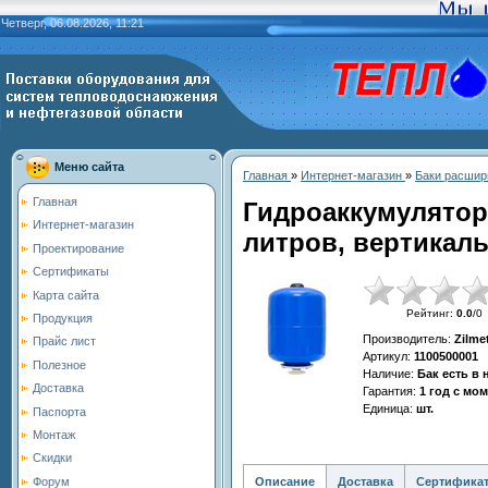
Четверг, 06.08.2026, 11:21
Меню сайта
Главная
»
Интернет-магазин
»
Баки расшир
Главная
Гидроаккумулятор
Интернет-магазин
литров, вертикал
Проектирование
Сертификаты
Карта сайта
Рейтинг
:
0.0
/
0
Продукция
Производитель
:
Zilme
Прайс лист
Артикул
:
1100500001
Полезное
Наличие
:
Бак есть в
Доставка
Гарантия
:
1 год с мо
Единица
:
шт.
Паспорта
Монтаж
Скидки
Описание
Доставка
Сертифика
Форум