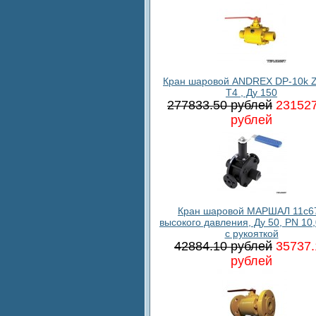
Кран шаровой ANDREX DP-10k 
T4 , Ду 150
277833.50 рублей
231527
рублей
Кран шаровой МАРШАЛ 11c6
высокого давления, Ду 50, PN 10
с рукояткой
42884.10 рублей
35737.
рублей