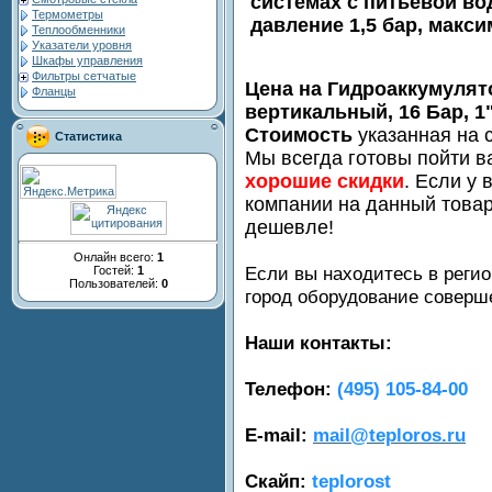
системах с питьевой во
Термометры
давление 1,5 бар, макси
Теплообменники
Указатели уровня
Шкафы управления
Фильтры сетчатые
Цена на Гидроаккумулят
Фланцы
вертикальный, 16 Бар, 1
Стоимость
указанная на с
Статистика
Мы всегда готовы пойти в
хорошие скидки
. Если у 
компании на данный товар
дешевле!
Онлайн всего:
1
Если вы находитесь в регио
Гостей:
1
Пользователей:
0
город оборудование совер
Наши контакты:
Телефон:
(495) 105-84-00
E-mail:
mail@teploros.ru
Скайп:
teplorost