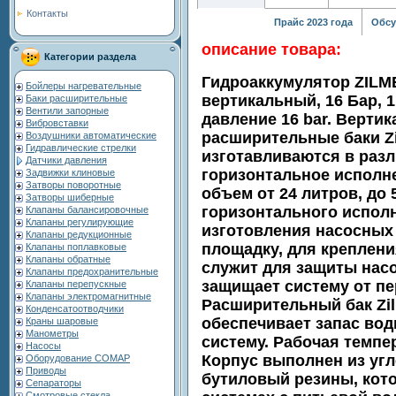
Контакты
Прайс 2023 года
Обсу
описание товара:
Категории раздела
Гидроаккумулятор ZILM
Бойлеры нагревательные
вертикальный, 16 Бар, 
Баки расширительные
Вентили запорные
давление 16 bar. Верти
Вибровставки
расширительные баки Zil
Воздушники автоматические
Гидравлические стрелки
изготавливаются в разл
Датчики давления
горизонтальное исполне
Задвижки клиновые
Затворы поворотные
объем от 24 литров, до
Затворы шиберные
горизонтального испол
Клапаны балансировочные
Клапаны регулирующие
изготовления насосных 
Клапаны редукционные
площадку, для креплени
Клапаны поплавковые
Клапаны обратные
служит для защиты насо
Клапаны предохранительные
защищает систему от пе
Клапаны перепускные
Клапаны электромагнитные
Расширительный бак Zilm
Конденсатоотводчики
обеспечивает запас вод
Краны шаровые
Манометры
систему. Рабочая темпер
Насосы
Корпус выполнен из угл
Оборудование COMAP
Приводы
бутиловый резины, кот
Сепараторы
Смотровые стекла