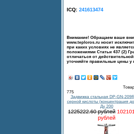
ICQ:
241613474
Внимание! Обращаем ваше вним
www.teploros.ru носит исключ
при каких условиях не являет
положениями Статьи 437 (2) Гр
отличаться от действительной
уточняйте правильные цены у
Товар
775
Задвижка стальная DP-GN-209R
серной кислоты (концентрация до
Ду 200
1225222.60 рублей
102101
рублей