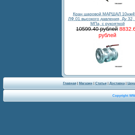
Кран шаровой МАРШАЛ 10нж4
ЛФ.01 высокого давления, Ду 32, 
МПа, с рукояткой
10599.40 рублей
8832.
рублей
Главная
|
Магазин
|
Статьи
|
Доставка
|
Цен
Copyright W