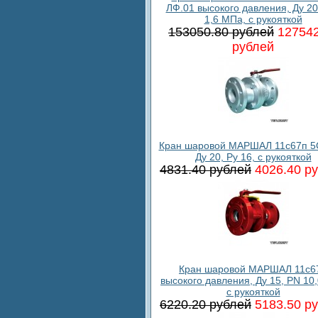
ЛФ.01 высокого давления, Ду 20
1,6 МПа, с рукояткой
153050.80 рублей
127542
рублей
Кран шаровой МАРШАЛ 11с67п 5
Ду 20, Ру 16, с рукояткой
4831.40 рублей
4026.40 р
Кран шаровой МАРШАЛ 11c6
высокого давления, Ду 15, PN 10
с рукояткой
6220.20 рублей
5183.50 р