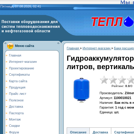
Пятница, 07.08.2026, 02:41
Меню сайта
Главная
»
Интернет-магазин
»
Баки расшир
Главная
Гидроаккумулятор
Интернет-магазин
литров, вертикаль
Проектирование
Сертификаты
Карта сайта
Рейтинг
:
0.0
/
0
Продукция
Производитель
:
Zilme
Прайс лист
Артикул
:
1100010021
Полезное
Наличие
:
Бак есть в
Доставка
Гарантия
:
1 год с мо
Единица
:
шт.
Паспорта
Монтаж
Скидки
Описание
Доставка
Сертифика
Форум