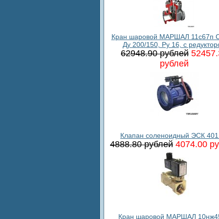
Кран шаровой МАРШАЛ 11с67п С
Ду 200/150, Ру 16, с редукто
62948.90 рублей
52457.
рублей
Клапан соленоидный ЭСК 401
4888.80 рублей
4074.00 р
Кран шаровой МАРШАЛ 10нж4