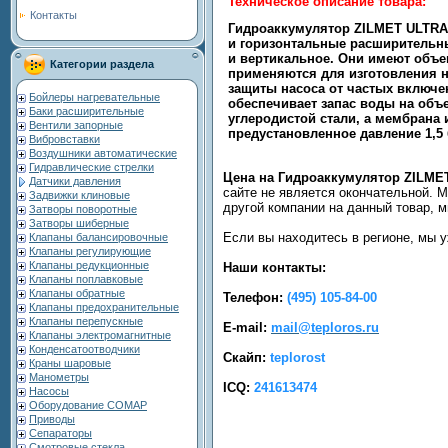
Техническое описание товара:
Контакты
Гидроаккумулятор ZILMET ULTRA-P
и горизонтальные расширительные
и вертикальное. Они имеют объе
Категории раздела
применяются для изготовления н
защиты насоса от частых включен
Бойлеры нагревательные
обеспечивает запас воды на объе
Баки расширительные
углеродистой стали, а мембрана 
Вентили запорные
предустановленное давление 1,5 
Вибровставки
Воздушники автоматические
Гидравлические стрелки
Цена на Гидроаккумулятор ZILMET
Датчики давления
сайте не является окончательной. 
Задвижки клиновые
другой компании на данный товар, 
Затворы поворотные
Затворы шиберные
Если вы находитесь в регионе, мы 
Клапаны балансировочные
Клапаны регулирующие
Клапаны редукционные
Наши контакты:
Клапаны поплавковые
Клапаны обратные
Телефон:
(495) 105-84-00
Клапаны предохранительные
Клапаны перепускные
E-mail:
mail@teploros.ru
Клапаны электромагнитные
Конденсатоотводчики
Скайп:
teplorost
Краны шаровые
Манометры
ICQ:
241613474
Насосы
Оборудование COMAP
Приводы
Сепараторы
Смотровые стекла