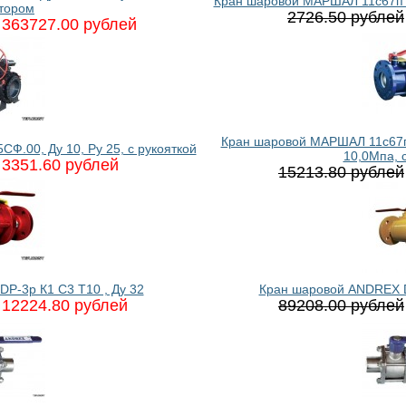
Кран шаровой МАРШАЛ 11с67п СФ
тором
2726.50 рублей
363727.00 рублей
Кран шаровой МАРШАЛ 11c67п 
.00, Ду 10, Ру 25, с рукояткой
10,0Мпа, 
3351.60 рублей
15213.80 рублей
P-3p К1 C3 T10 , Ду 32
Кран шаровой ANDREX D
12224.80 рублей
89208.00 рублей