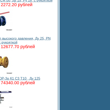
.00, Ду 15, Ру 16, с рукояткой
2272.20 рублей
высокого давления, Ду 25, PN
с рукояткой
12677.70 рублей
P-3p К1 C3 T10 , Ду 125
74340.00 рублей