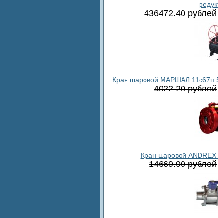
редук
436472.40 рублей
Кран шаровой МАРШАЛ 11с67п 5СФ
4022.20 рублей
Кран шаровой ANDREX D
14669.90 рублей