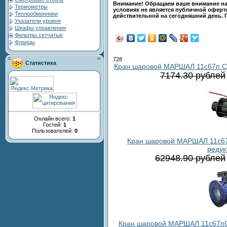
Внимание! Обращаем ваше внимание на 
Термометры
условиях не является публичной оферто
Теплообменники
действительной на сегодняшний день. 
Указатели уровня
Шкафы управления
Фильтры сетчатые
Фланцы
728
Статистика
Кран шаровой МАРШАЛ 11с67п СП.0
7174.30 рублей
Онлайн всего:
1
Гостей:
1
Пользователей:
0
Кран шаровой МАРШАЛ 11с67п 
редук
62948.90 рублей
Кран шаровой МАРШАЛ 11с67пСФ.