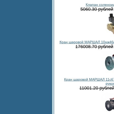
Клапан соленои
5060.30 рублей
Кран шаровой МАРШАЛ 10нж46фт.
176008.70 рублей
Кран шаровой МАРШАЛ 11с67п
руко
11001.20 рубле