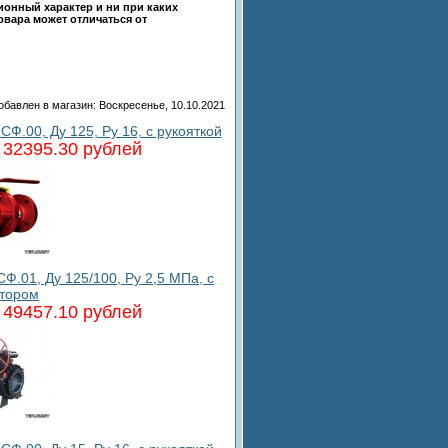
ионный характер и ни при каких
овара может отличаться от
обавлен в магазин
: Воскресенье, 10.10.2021
.00, Ду 125, Ру 16, с рукояткой
32395.30 рублей
.01, Ду 125/100, Ру 2,5 МПа, с
ктором
49457.10 рублей