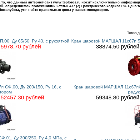
то, что данный интернет-сайт www.teploros.ru носит исключительно информац
й, определяемой положениями Статьи 437 (2) Гражданского кодекса РФ. Цена т
Пожалуйста, уточняйте правильные цены у наших менеджеров.
Товар д
0, Ду 65/50, Ру 40, с рукояткой
Кран шаровой МАРШАЛ 11с67п 5СФ
5978.70 рублей
38874.50 рублей
СФ.00, Ду 200/150, Ру 16, с
Кран шаровой МАРШАЛ 11с67пСФ
тором
реду
52457.30 рублей
59348.80 рублей
01, Ду 300/250, Ру 4,0 МПа, с