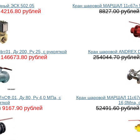
дный ЭСК 502.05
Кран шаровой МАРШАЛ 11с67п 5С
4216.80 рублей
8827.00 рублей
01, Ду 200, Ру 25, с рукояткой
Кран шаровой ANDREX DP
146673.80 рублей
254044.70 рублей
СФ.01, Ду 80, Ру 4,0 МПа, с
Кран шаровой МАРШАЛ 11c67п 
яткой
16,0Мпа, 
й
9167.90 рублей
52491.60 рублей