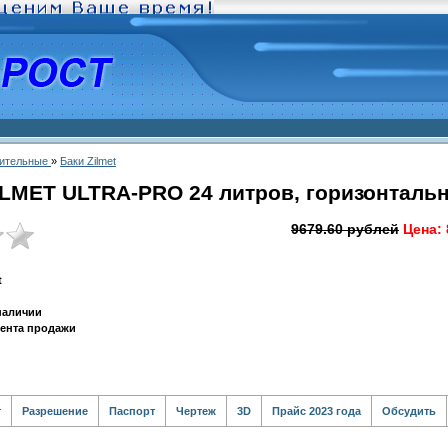
ительные
»
Баки Zilmet
LMET ULTRA-PRO 24 литров, горизонтальны
9679.60 рублей
Цена:
t
 наличии
мента продажи
т
Разрешение
Паспорт
Чертеж
3D
Прайс 2023 года
Обсудить