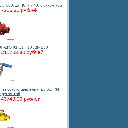
П.00, Ду 40, Ру 40, с рукояткой
7356.30 рублей
-2kS К1 C1 T10 , Ду 250
211703.80 рублей
высокого давления, Ду 65, PN
с рукояткой
43743.00 рублей