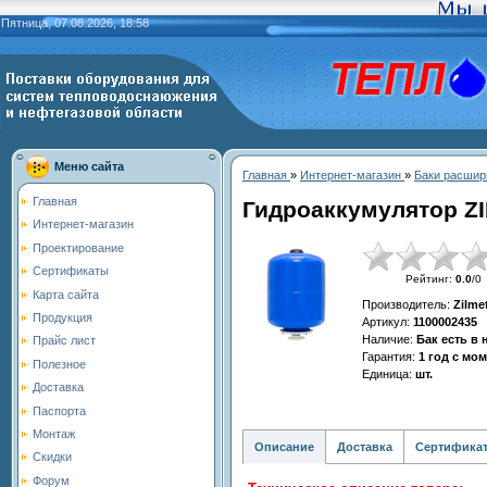
Пятница, 07.08.2026, 18:58
Меню сайта
Главная
»
Интернет-магазин
»
Баки расшир
Главная
Гидроаккумулятор ZI
Интернет-магазин
Проектирование
Сертификаты
Рейтинг
:
0.0
/
0
Карта сайта
Производитель
:
Zilme
Продукция
Артикул
:
1100002435
Наличие
:
Бак есть в
Прайс лист
Гарантия
:
1 год с мо
Полезное
Единица
:
шт.
Доставка
Паспорта
Монтаж
Описание
Доставка
Сертифика
Скидки
Форум