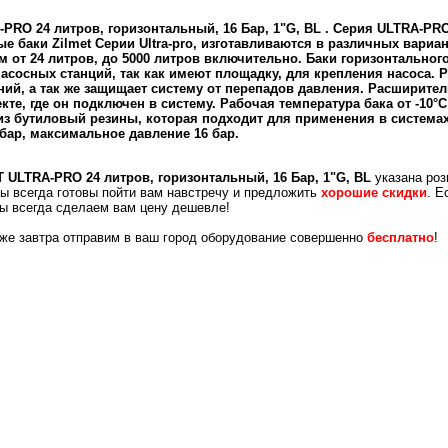
RO 24 литров, горизонтальный, 16 Бар, 1"G, BL . Серия ULTRA-PRO
 баки Zilmet Серии Ultra-pro, изготавливаются в различных вариан
м от 24 литров, до 5000 литров включительно. Баки горизонтально
асосных станций, так как имеют площадку, для крепления насоса. 
ий, а так же защищает систему от перепадов давления. Расширитель
кте, где он подключен в систему. Рабочая температура бака от -10°
из бутиловый резины, которая подходит для применения в системах
бар, максимальное давление 16 бар.
 ULTRA-PRO 24 литров, горизонтальный, 16 Бар, 1"G, BL
указана ро
Мы всегда готовы пойти вам навстречу и предложить
хорошие скидки
. Е
мы всегда сделаем вам цену дешевле!
уже завтра отправим в ваш город оборудование совершенно
бесплатно
!