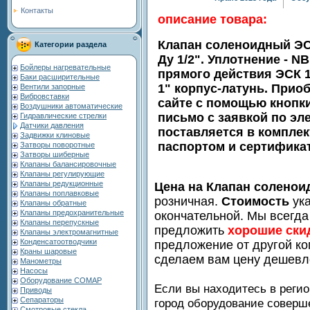
Контакты
описание товара:
Клапан соленоидный ЭСК 
Категории раздела
Ду 1/2". Уплотнение - 
Бойлеры нагревательные
прямого действия ЭСК 12
Баки расширительные
1" корпус-латунь. Прио
Вентили запорные
Вибровставки
сайте с помощью кнопки
Воздушники автоматические
письмо с заявкой по эл
Гидравлические стрелки
Датчики давления
поставляется в комплек
Задвижки клиновые
паспортом и сертифика
Затворы поворотные
Затворы шиберные
Клапаны балансировочные
Клапаны регулирующие
Клапаны редукционные
Цена на Клапан соленои
Клапаны поплавковые
розничная.
Стоимость
ука
Клапаны обратные
Клапаны предохранительные
окончательной. Мы всегда
Клапаны перепускные
предложить
хорошие ски
Клапаны электромагнитные
Конденсатоотводчики
предложение от другой ко
Краны шаровые
сделаем вам цену дешевл
Манометры
Насосы
Оборудование COMAP
Если вы находитесь в регио
Приводы
Сепараторы
город оборудование совер
Смотровые стекла