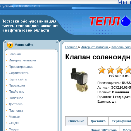
Суббота, 08.08.2026, 12:51
Меню сайта
Главная
»
Интернет-магазин
»
Клапаны эле
Главная
Клапан соленоидн
Интернет-магазин
Проектирование
Сертификаты
Рейтинг
:
5.0
/
3
Карта сайта
Производитель
:
RUSS
Продукция
Артикул
:
ЭСК120.03.0
Прайс лист
Наличие
:
В наличии
Гарантия
:
1 год с да
Полезное
Единица
:
шт.
Доставка
Паспорта
Монтаж
Описание
Доставка
Сертифика
Скидки
Форум
Прайс 2023 года
Обсу