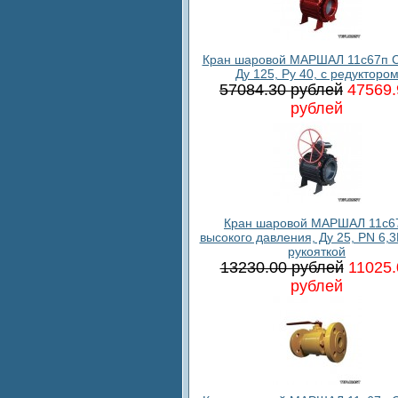
Кран шаровой МАРШАЛ 11с67п С
Ду 125, Ру 40, с редукторо
57084.30 рублей
47569.
рублей
Кран шаровой МАРШАЛ 11c6
высокого давления, Ду 25, PN 6,3
рукояткой
13230.00 рублей
11025.
рублей