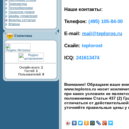
Термометры
Теплообменники
Наши контакты:
Указатели уровня
Шкафы управления
Фильтры сетчатые
Телефон:
(495) 105-84-00
Фланцы
E-mail:
mail@teploros.ru
Статистика
Скайп:
teplorost
ICQ:
241613474
Онлайн всего:
1
Гостей:
1
Пользователей:
0
Внимание! Обращаем ваше вним
www.teploros.ru носит исключ
при каких условиях не являет
положениями Статьи 437 (2) Гр
отличаться от действительной
уточняйте правильные цены у