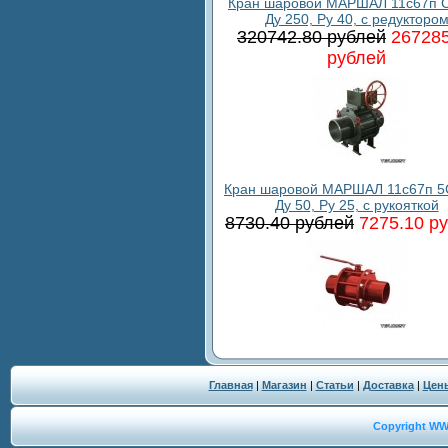
Кран шаровой МАРШАЛ 11с67п С
Ду 250, Ру 40, с редукторо
320742.80 рублей
267285
рублей
Кран шаровой МАРШАЛ 11с67п 5
Ду 50, Ру 25, с рукояткой
8730.40 рублей
7275.10 р
Главная
|
Магазин
|
Статьи
|
Доставка
|
Цен
Copyright W