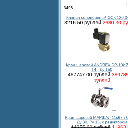
Т
3498
Клапан соленоидный ЭСК 120.0
3216.50 рублей
2680.30 р
Кран шаровой ANDREX DP-10k 
T4 , Ду 150
467747.00 рублей
389789
рублей
Кран шаровой МАРШАЛ 11с67п С
Ду 80, Ру 16, с редуктором
14355.60 рублей
11963.