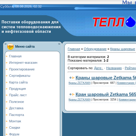
Суббота, 08.08.2026, 02:32
Меню сайта
Главная
»
Оборудование
»
Краны шаровые
Главная
В категории материалов
:
2
Показано материалов
:
1-2
Интернет-магазин
Сортировать по
:
Дате
·
Названию
·
Рейтин
Проектирование
Сертификаты
Краны шаровые Zetkama 5
Карта сайта
Краны ZETKAMA
|
Просмотров:
687
|
Комментарии (
Продукция
Кран шаровый Zetkama 56
Прайс лист
Краны ZETKAMA
|
Просмотров:
3254
|
Комментарии 
Полезное
Доставка
Паспорта
Монтаж
Скидки
Форум