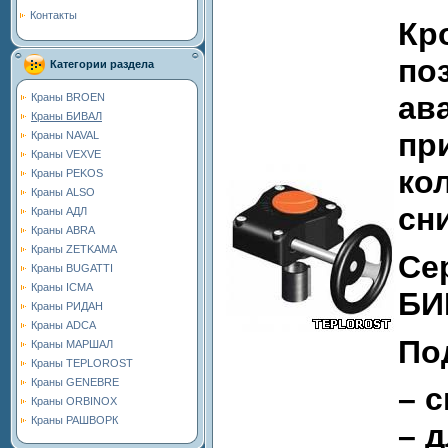
Контакты
Кр
по
Категории раздела
ав
Краны BROEN
Краны БИВАЛ
пр
Краны NAVAL
Краны VEXVE
ко
Краны PEKOS
Краны ALSO
сн
Краны АДЛ
Краны ABRA
Краны ZETKAMA
Се
Краны BUGATTI
Краны ICMA
БИ
Краны РИДАН
Краны ADCA
По
Краны МАРШАЛ
Краны TEPLOROST
Краны GENEBRE
– 
Краны ORBINOX
Краны РАШВОРК
– 