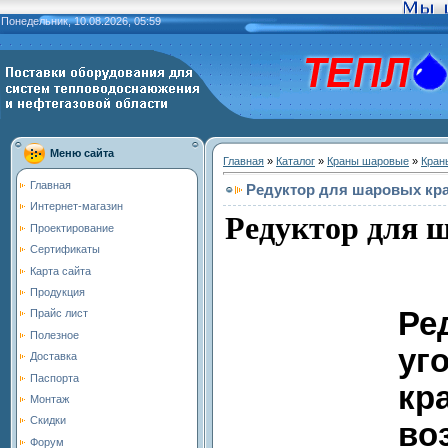
Понедельник, 10.08.2026, 05:59
Меню сайта
Главная
»
Каталог
»
Краны шаровые
»
Кран
Главная
Редуктор для шаровых кр
Интернет-магазин
Редуктор для 
Проектирование
Сертификаты
Карта сайта
Продукция
Ре
Прайс лист
Полезное
уг
Доставка
Паспорта
кр
Монтаж
Скидки
во
Форум