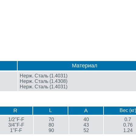
Материал
Нерж. Сталь (1.4031)
Нерж. Сталь (1.4308)
Нерж. Сталь (1.4031)
R
A
L
Вес (кг
1/2"F-F
70
40
0.7
3/4"F-F
80
43
0.76
1"F-F
90
52
1.24