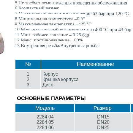
5.Не требует демонтажа для проведения обслуживания
6.Компактный размер
7.Максимально допустимое давление 63 бар при 120 °C
8.Минимальная температура –0 °C
9.Максимальная температура +425 °C
10.Максимальная рабочая температура 400 °C при 43 бар
11.Мин. рабочее давление – 0,25 бар
12.Макс. противодавление – 80%
13.Внутренняя резьба/Внутренняя резьба
№
Наименование
1
Корпус
2
Крышка корпуса
3
Диск
ОСНОВНЫЕ ПАРАМЕТРЫ
Модель
Размер
2284 04
DN15
2284 05
DN20
2284 06
DN25