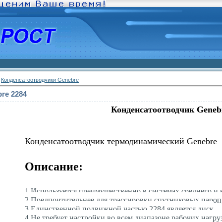
»
Конденсатоотводчики Genebre
re 2284
Конденсатоотводчик Geneb
Конденсатоотводчик термодинамический Genebre
Описание:
1.Используется преимущественно в системах среднего и 
2.Предпочтительнее для трассировки спутниковых паро
3.Единственной подвижной частью 2284 является диск
4.Не требует настройки во всем диапазоне рабочих нагру