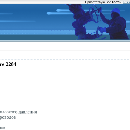
Приветствую Вас
Гость
|
RSS
re 2284
высокого давления
проводов
зок