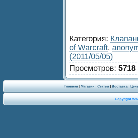
Категория
:
Клапа
of Warcraft
,
anonym
(2011/05/05)
Просмотров
:
5718
Главная
|
Магазин
|
Статьи
|
Доставка
|
Цен
Copyright W