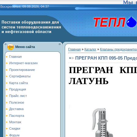
Воскресенье, 09.08.2026, 04:37
Меню сайта
Главная
»
Каталог
»
Клапаны предохраните
Главная
ПРЕГРАН КПП 095-05 Пред
Интернет-магазин
ПРЕГРАН КП
Проектирование
Сертификаты
ЛАТУНЬ
Карта сайта
Продукция
Прайс лист
Полезное
Доставка
Паспорта
Монтаж
Скидки
Форум