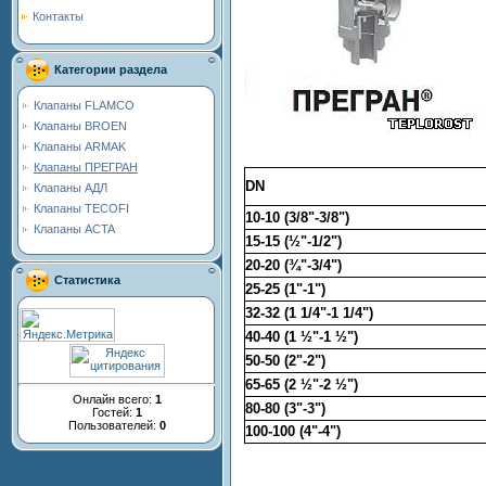
Контакты
Категории раздела
Клапаны FLAMCO
Клапаны BROEN
Клапаны ARMAK
Клапаны ПРЕГРАН
DN
Клапаны АДЛ
Клапаны TECOFI
10-10 (3/8"-3/8")
Клапаны ACTA
15-15 (½"-1/2")
20-20 (¾"-3/4")
Статистика
25-25 (1"-1")
32-32 (1 1/4"-1 1/4")
40-40 (1 ½"-1 ½")
50-50 (2"-2")
65-65 (2 ½"-2 ½")
Онлайн всего:
1
80-80 (3"-3")
Гостей:
1
Пользователей:
0
100-100 (4"-4")