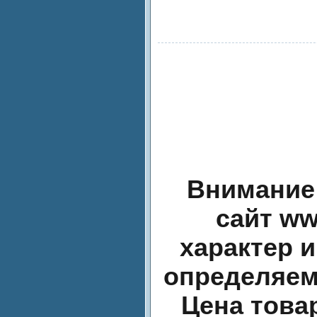
Внимание!
сайт ww
характер и
определяем
Цена това