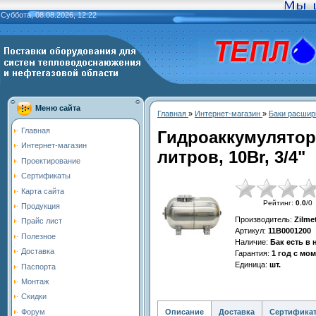
Суббота, 08.08.2026, 12:22
Меню сайта
Главная
»
Интернет-магазин
»
Баки расшир
Главная
Гидроаккумулятор
Интернет-магазин
литров, 10Br, 3/4"
Проектирование
Сертификаты
Карта сайта
Рейтинг
:
0.0
/
0
Продукция
Производитель
:
Zilme
Прайс лист
Артикул
:
11B0001200
Полезное
Наличие
:
Бак есть в
Доставка
Гарантия
:
1 год с мо
Единица
:
шт.
Паспорта
Монтаж
Скидки
Описание
Доставка
Сертифика
Форум