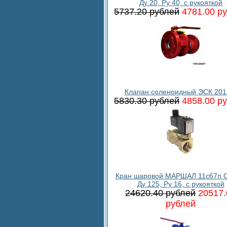
Ду 20, Ру 40, с рукояткой
5737.20 рублей
4781.00 р
Клапан соленоидный ЭСК 201
5830.30 рублей
4858.00 р
Кран шаровой МАРШАЛ 11с67п С
Ду 125, Ру 16, с рукояткой
24620.40 рублей
20517.
рублей