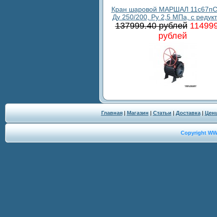
Кран шаровой МАРШАЛ 11с67пС
Ду 250/200, Ру 2,5 МПа, с редук
137999.40 рублей
114999
рублей
Главная
|
Магазин
|
Статьи
|
Доставка
|
Цен
Copyright W