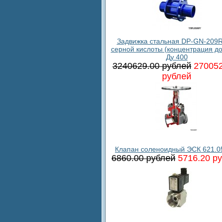
Задвижка стальная DP-GN-209R
серной кислоты (концентрация до
Ду 400
3240629.00 рублей
270052
рублей
Клапан соленоидный ЭСК 621.0
6860.00 рублей
5716.20 р