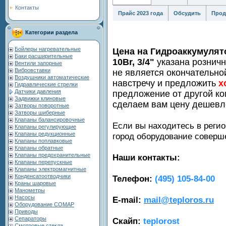
Контакты
Прайс 2023 года
Обсудить
Прод
Категории раздела
Бойлеры нагревательные
Цена на Гидроаккумулят
Баки расширительные
10Br, 3/4"
указана рознич
Вентили запорные
Вибровставки
не является окончательно
Воздушники автоматические
навстречу и предложить
х
Гидравлические стрелки
Датчики давления
предложение от другой ко
Задвижки клиновые
сделаем вам цену дешевл
Затворы поворотные
Затворы шиберные
Клапаны балансировочные
Если вы находитесь в регио
Клапаны регулирующие
Клапаны редукционные
город оборудование совер
Клапаны поплавковые
Клапаны обратные
Клапаны предохранительные
Наши контакты:
Клапаны перепускные
Клапаны электромагнитные
Конденсатоотводчики
Телефон:
(495) 105-84-00
Краны шаровые
Манометры
Насосы
E-mail:
mail@teploros.ru
Оборудование COMAP
Приводы
Сепараторы
Скайп:
teplorost
Смотровые стекла