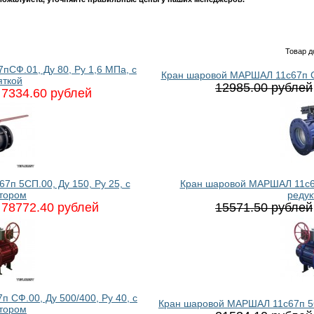
Товар д
СФ.01, Ду 80, Ру 1,6 МПа, с
Кран шаровой МАРШАЛ 11с67п СФ
яткой
12985.00 рублей
7334.60 рублей
п 5СП.00, Ду 150, Ру 25, с
Кран шаровой МАРШАЛ 11с67п
тором
реду
78772.40 рублей
15571.50 рублей
СФ.00, Ду 500/400, Ру 40, с
Кран шаровой МАРШАЛ 11с67п 5СП
тором