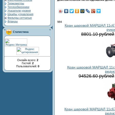
Термометры
Теплообменники
Указатели уровня
Шкафы управления
Фильтры сетчатые
Фланцы
984
Кран шаровой МАРШАЛ 11с67п
руко
Статистика
8801.10 рублей
Онлайн всего:
2
Гостей:
2
Пользователей:
0
Кран шаровой МАРШАЛ 11с67
редук
94526.60 рублей
Кран шаровой МАРШАЛ 11с67п 
редук