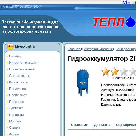
Пятница, 07.08.2026, 10:44
Меню сайта
Главная
»
Интернет-магазин
»
Баки расшир
Главная
Гидроаккумулятор Z
Интернет-магазин
Проектирование
Сертификаты
Рейтинг
:
2.0
/
1
Карта сайта
Производитель
:
Zilme
Продукция
Артикул
:
11V0008000
Наличие
:
Бак есть в
Прайс лист
Гарантия
:
1 год с мо
Полезное
Единица
:
шт.
Доставка
Паспорта
Монтаж
Описание
Доставка
Сертифика
Скидки
Форум