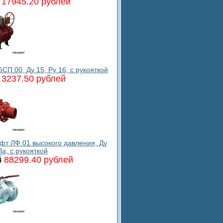
17945.20 рублей
П.00, Ду 15, Ру 16, с рукояткой
3237.50 рублей
т ЛФ.01 высокого давления, Ду
Па, с рукояткой
й
88299.40 рублей