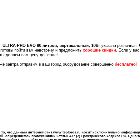
T ULTRA-PRO EVO 80 литров, вертикальный, 10Br
указана розничная.
 готовы пойти вам навстречу и предложить
хорошие скидки
. Если у ва
да сделаем вам цену дешевле!
уже завтра отправим в ваш город оборудование совершенно
бесплатно
!
то, что данный интернет-сайт www.teploros.ru носит исключительно информац
й, определяемой положениями Статьи 437 (2) Гражданского кодекса РФ. Цена т
Пожалуйста, уточняйте правильные цены у наших менеджеров.