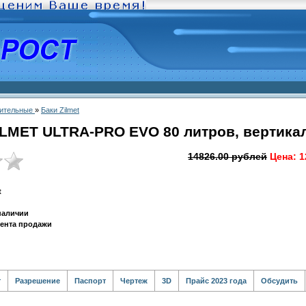
ительные
»
Баки Zilmet
ILMET ULTRA-PRO EVO 80 литров, вертика
14826.00 рублей
Цена:
1
t
 наличии
мента продажи
т
Разрешение
Паспорт
Чертеж
3D
Прайс 2023 года
Обсудить