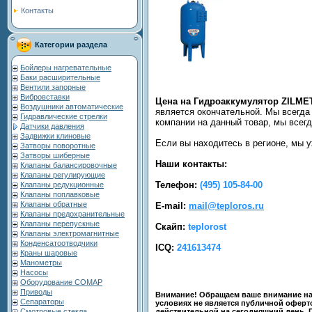
Контакты
Категории раздела
Бойлеры нагревательные
Баки расширительные
Вентили запорные
Вибровставки
Цена на Гидроаккумулятор ZILME
Воздушники автоматические
является окончательной. Мы всегда
Гидравлические стрелки
компании на данный товар, мы всег
Датчики давления
Задвижки клиновые
Если вы находитесь в регионе, мы 
Затворы поворотные
Затворы шиберные
Наши контакты:
Клапаны балансировочные
Клапаны регулирующие
Телефон:
(495) 105-84-00
Клапаны редукционные
Клапаны поплавковые
Клапаны обратные
E-mail:
mail@teploros.ru
Клапаны предохранительные
Клапаны перепускные
Скайп:
teplorost
Клапаны электромагнитные
Конденсатоотводчики
ICQ:
241613474
Краны шаровые
Манометры
Насосы
Оборудование COMAP
Приводы
Внимание! Обращаем ваше внимание на 
Сепараторы
условиях не является публичной оферто
действительной на сегодняшний день. 
Смотровые стекла