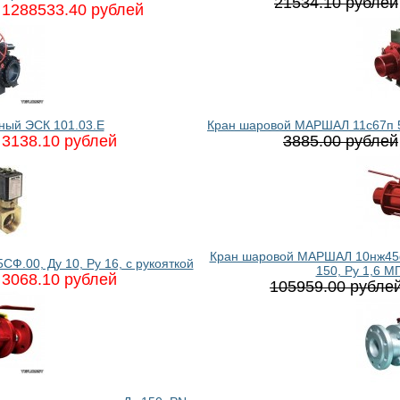
21534.10 рублей
1288533.40 рублей
ный ЭСК 101.03.E
Кран шаровой МАРШАЛ 11с67п 5С
3138.10 рублей
3885.00 рублей
Кран шаровой МАРШАЛ 10нж45ф
.00, Ду 10, Ру 16, с рукояткой
150, Ру 1,6 М
3068.10 рублей
105959.00 рубле