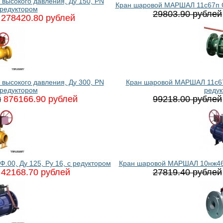
ысокого давления, Ду 150, PN
Кран шаровой МАРШАЛ 11с67п СФ
 редуктором
29803.90 рублей
278420.80 рублей
ысокого давления, Ду 300, PN
Кран шаровой МАРШАЛ 11с67п
 редуктором
реду
й
876166.90 рублей
99218.00 рублей
00, Ду 125, Ру 16, с редуктором
Кран шаровой МАРШАЛ 10нж46фт
42168.70 рублей
27819.40 рублей