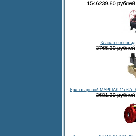
1546239.80 рублей
Клапан соленоид
3765.30 рублей
Кран шаровой МАРШАЛ 11с67п 5СФ
3681.30 рублей