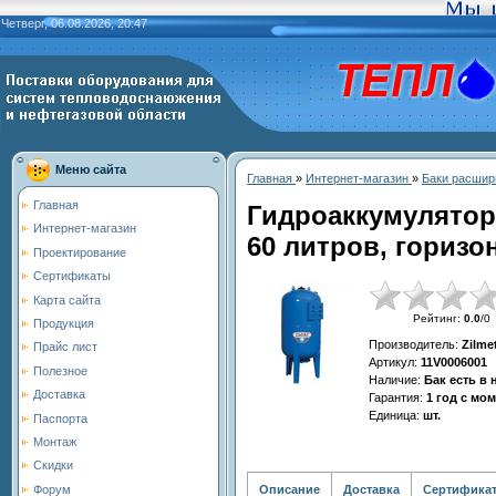
Четверг, 06.08.2026, 20:47
Меню сайта
Главная
»
Интернет-магазин
»
Баки расшир
Главная
Гидроаккумулято
Интернет-магазин
60 литров, горизо
Проектирование
Сертификаты
Карта сайта
Рейтинг
:
0.0
/
0
Продукция
Производитель
:
Zilme
Прайс лист
Артикул
:
11V0006001
Полезное
Наличие
:
Бак есть в
Доставка
Гарантия
:
1 год с мо
Единица
:
шт.
Паспорта
Монтаж
Скидки
Описание
Доставка
Сертифика
Форум