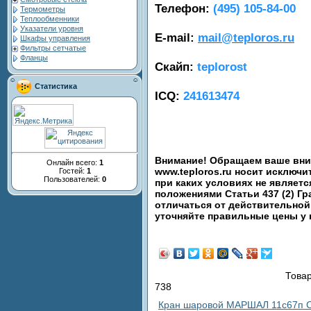
Телефон:
(495) 105-84-00
Термометры
Теплообменники
Указатели уровня
E-mail:
mail@teploros.ru
Шкафы управления
Фильтры сетчатые
Фланцы
Скайп:
teplorost
Статистика
ICQ:
241613474
Внимание! Обращаем ваше вним
Онлайн всего:
1
www.teploros.ru носит исключ
Гостей:
1
Пользователей:
0
при каких условиях не являет
положениями Статьи 437 (2) Гр
отличаться от действительной
уточняйте правильные цены у
Товар
738
Кран шаровой МАРШАЛ 11с67п С