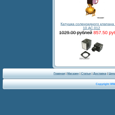
Катушка соленоидного клапана
10.AC.012
1029.00 рублей
857.50 ру
Главная
|
Магазин
|
Статьи
|
Доставка
|
Цен
Copyright W