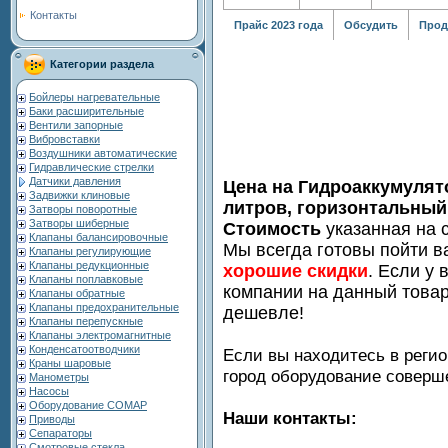
Контакты
Прайс 2023 года
Обсудить
Прод
Категории раздела
Бойлеры нагревательные
Баки расширительные
Вентили запорные
Вибровставки
Воздушники автоматические
Гидравлические стрелки
Датчики давления
Цена на Гидроаккумуля
Задвижки клиновые
литров, горизонтальный
Затворы поворотные
Затворы шиберные
Стоимость
указанная на с
Клапаны балансировочные
Мы всегда готовы пойти в
Клапаны регулирующие
Клапаны редукционные
хорошие скидки
. Если у 
Клапаны поплавковые
компании на данный товар
Клапаны обратные
Клапаны предохранительные
дешевле!
Клапаны перепускные
Клапаны электромагнитные
Конденсатоотводчики
Если вы находитесь в регио
Краны шаровые
город оборудование совер
Манометры
Насосы
Оборудование COMAP
Наши контакты:
Приводы
Сепараторы
Смотровые стекла