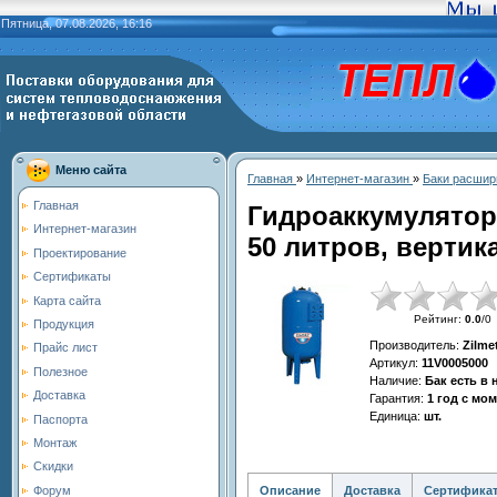
Пятница, 07.08.2026, 16:16
Меню сайта
Главная
»
Интернет-магазин
»
Баки расшир
Главная
Гидроаккумулято
Интернет-магазин
50 литров, вертик
Проектирование
Сертификаты
Карта сайта
Рейтинг
:
0.0
/
0
Продукция
Производитель
:
Zilme
Прайс лист
Артикул
:
11V0005000
Полезное
Наличие
:
Бак есть в
Доставка
Гарантия
:
1 год с мо
Единица
:
шт.
Паспорта
Монтаж
Скидки
Описание
Доставка
Сертифика
Форум