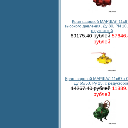
Кран шаровой МАРШАЛ 11c6
высокого давления, Ду 80, PN 10
с рукояткой
69175.40 рублей
57646.
рублей
Кран шаровой МАРШАЛ 11с67п С
Ду 65/50, Ру 25, с редукторо
14267.40 рублей
11889.
рублей