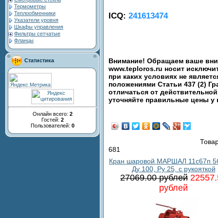
Термометры
Теплообменники
ICQ:
241613474
Указатели уровня
Шкафы управления
Фильтры сетчатые
Фланцы
Внимание! Обращаем ваше вним
Статистика
www.teploros.ru носит исключ
при каких условиях не являет
положениями Статьи 437 (2) Гр
отличаться от действительной
уточняйте правильные цены у
Онлайн всего:
2
Гостей:
2
Пользователей:
0
Товар
681
Кран шаровой МАРШАЛ 11с67п 5
Ду 100, Ру 25, с рукояткой
27069.00 рублей
22557.
рублей