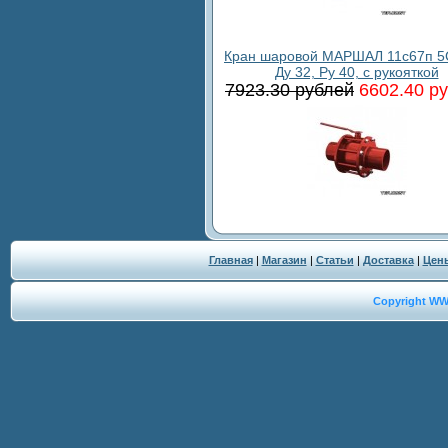
Кран шаровой МАРШАЛ 11с67п 5
Ду 32, Ру 40, с рукояткой
7923.30 рублей
6602.40 р
Главная
|
Магазин
|
Статьи
|
Доставка
|
Цен
Copyright W