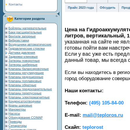
Контакты
Прайс 2023 года
Обсудить
Прод
Категории раздела
Бойлеры нагревательные
Цена на Гидроаккумуля
Баки расширительные
литров, вертикальный, 
Вентили запорные
Вибровставки
указанная на сайте не яв
Воздушники автоматические
готовы пойти вам навстре
Гидравлические стрелки
Датчики давления
Если у вас уже есть пред
Задвижки клиновые
данный товар, мы всегда 
Затворы поворотные
Затворы шиберные
Клапаны балансировочные
Если вы находитесь в регио
Клапаны регулирующие
Клапаны редукционные
город оборудование совер
Клапаны поплавковые
Клапаны обратные
Клапаны предохранительные
Наши контакты:
Клапаны перепускные
Клапаны электромагнитные
Конденсатоотводчики
Телефон:
(495) 105-84-00
Краны шаровые
Манометры
Насосы
E-mail:
mail@teploros.ru
Оборудование COMAP
Приводы
Сепараторы
Скайп:
teplorost
Смотровые стекла