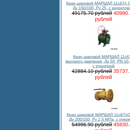
Кран шаровой МАРШАЛ 11с67п С
Ду 150/100, Ру 25, с редукто
49175.70 рублей
40980.
рублей
Кран шаровой МАРШАЛ 11c6
высокого давления, Ду 50, PN 10
с рукояткой
42884.10 рублей
35737.
рублей
Кран шаровой МАРШАЛ 11с67пС
Ду 200/150, Ру 2,5 МПа, с руко
54996.90 рублей
45830.