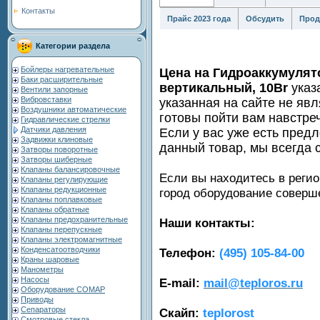
Контакты
Прайс 2023 года
Обсудить
Прод
Категории раздела
Бойлеры нагревательные
Цена на Гидроаккумулят
Баки расширительные
вертикальный, 10Br
указ
Вентили запорные
Вибровставки
указанная на сайте не яв
Воздушники автоматические
готовы пойти вам навстре
Гидравлические стрелки
Датчики давления
Если у вас уже есть пред
Задвижки клиновые
данный товар, мы всегда 
Затворы поворотные
Затворы шиберные
Клапаны балансировочные
Если вы находитесь в регио
Клапаны регулирующие
Клапаны редукционные
город оборудование совер
Клапаны поплавковые
Клапаны обратные
Клапаны предохранительные
Наши контакты:
Клапаны перепускные
Клапаны электромагнитные
Конденсатоотводчики
Телефон:
(495) 105-84-00
Краны шаровые
Манометры
Насосы
E-mail:
mail@teploros.ru
Оборудование COMAP
Приводы
Сепараторы
Скайп:
teplorost
Смотровые стекла