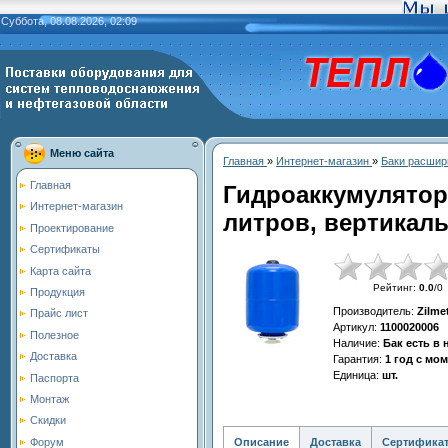
Суббота, 08.08.2026, 02:09
Меню сайта
Главная
»
Интернет-магазин
»
Баки расшир
Главная
Гидроаккумулятор
Интернет-магазин
литров, вертикаль
Проектирование
Сертификаты
Карта сайта
Рейтинг
:
0.0
/
0
Продукция
Производитель
:
Zilme
Прайс лист
Артикул
:
1100020006
Полезное
Наличие
:
Бак есть в
Доставка
Гарантия
:
1 год с мо
Единица
:
шт.
Паспорта
Монтаж
Скидки
Описание
Доставка
Сертифика
Форум