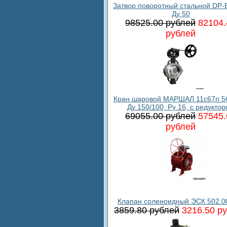
Затвор поворотный стальной DP-B
Ду 50
98525.00 рублей
82104.
рублей
Кран шаровой МАРШАЛ 11с67п 5
Ду 150/100, Ру 16, с редукто
69055.00 рублей
57545.
рублей
Клапан соленоидный ЭСК 502.0
3859.80 рублей
3216.50 р