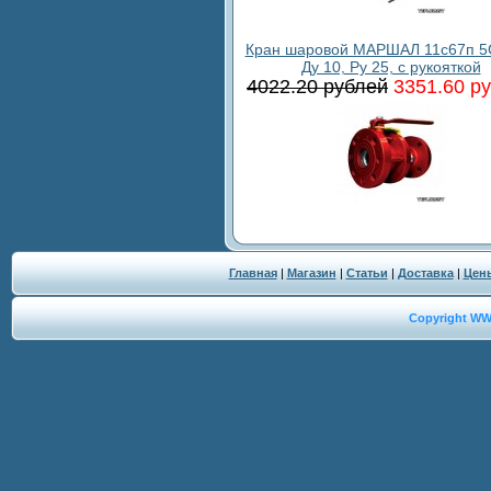
Кран шаровой МАРШАЛ 11с67п 5
Ду 10, Ру 25, с рукояткой
4022.20 рублей
3351.60 р
Главная
|
Магазин
|
Статьи
|
Доставка
|
Цен
Copyright W