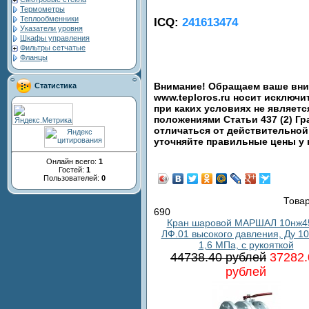
Термометры
Теплообменники
ICQ:
241613474
Указатели уровня
Шкафы управления
Фильтры сетчатые
Фланцы
Внимание! Обращаем ваше вним
Статистика
www.teploros.ru носит исключ
при каких условиях не являет
положениями Статьи 437 (2) Гр
отличаться от действительной
уточняйте правильные цены у
Онлайн всего:
1
Гостей:
1
Пользователей:
0
Товар
690
Кран шаровой МАРШАЛ 10нж4
ЛФ.01 высокого давления, Ду 10
1,6 МПа, с рукояткой
44738.40 рублей
37282.
рублей