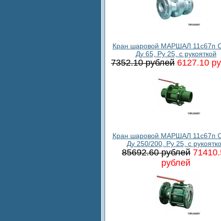
Кран шаровой МАРШАЛ 11с67п С
Ду 65, Ру 25, с рукояткой
7352.10 рублей
6127.10 р
Кран шаровой МАРШАЛ 11с67п С
Ду 250/200, Ру 25, с рукоятк
85692.60 рублей
71410.
рублей