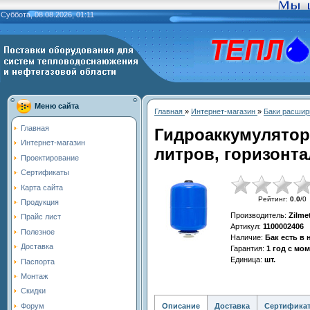
Суббота, 08.08.2026, 01:11
Меню сайта
Главная
»
Интернет-магазин
»
Баки расшир
Главная
Гидроаккумулятор
Интернет-магазин
литров, горизонта
Проектирование
Сертификаты
Карта сайта
Рейтинг
:
0.0
/
0
Продукция
Производитель
:
Zilme
Прайс лист
Артикул
:
1100002406
Полезное
Наличие
:
Бак есть в
Доставка
Гарантия
:
1 год с мо
Единица
:
шт.
Паспорта
Монтаж
Скидки
Описание
Доставка
Сертифика
Форум