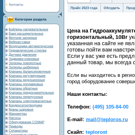
Контакты
Прайс 2023 года
Обсудить
Прод
Категории раздела
Бойлеры нагревательные
Цена на Гидроаккумулят
Баки расширительные
горизонтальный, 10Br
ук
Вентили запорные
Вибровставки
указанная на сайте не яв
Воздушники автоматические
готовы пойти вам навстре
Гидравлические стрелки
Датчики давления
Если у вас уже есть пред
Задвижки клиновые
данный товар, мы всегда 
Затворы поворотные
Затворы шиберные
Клапаны балансировочные
Если вы находитесь в регио
Клапаны регулирующие
Клапаны редукционные
город оборудование совер
Клапаны поплавковые
Клапаны обратные
Клапаны предохранительные
Наши контакты:
Клапаны перепускные
Клапаны электромагнитные
Конденсатоотводчики
Телефон:
(495) 105-84-00
Краны шаровые
Манометры
Насосы
E-mail:
mail@teploros.ru
Оборудование COMAP
Приводы
Сепараторы
Скайп:
teplorost
Смотровые стекла