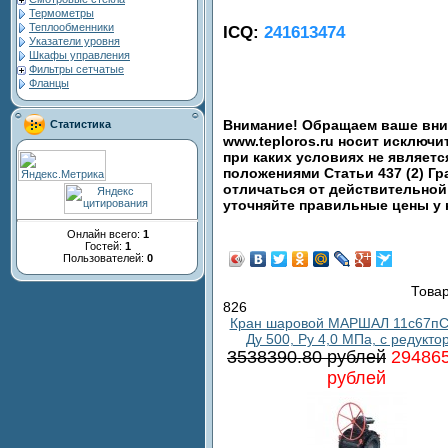
Термометры
Теплообменники
ICQ:
241613474
Указатели уровня
Шкафы управления
Фильтры сетчатые
Фланцы
Внимание! Обращаем ваше вним
Статистика
www.teploros.ru носит исключ
при каких условиях не являет
положениями Статьи 437 (2) Гр
отличаться от действительной
уточняйте правильные цены у
Онлайн всего:
1
Гостей:
1
Пользователей:
0
Товар
826
Кран шаровой МАРШАЛ 11с67пС
Ду 500, Ру 4,0 МПа, с редукто
3538390.80 рублей
294865
рублей