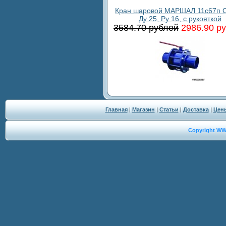
Кран шаровой МАРШАЛ 11с67п С
Ду 25, Ру 16, с рукояткой
3584.70 рублей
2986.90 р
Главная
|
Магазин
|
Статьи
|
Доставка
|
Цен
Copyright W