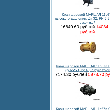
Кран шаровой МАРШАЛ 11c6
высокого давления, Ду 32, PN 6,3
рукояткой
16840.60 рублей
14034.
рублей
Кран шаровой МАРШАЛ 11с67п С
Ду 65/50, Ру 40, с рукоятко
7174.30 рублей
5978.70 р
Кран шаровой МАРШАЛ 11с67п С