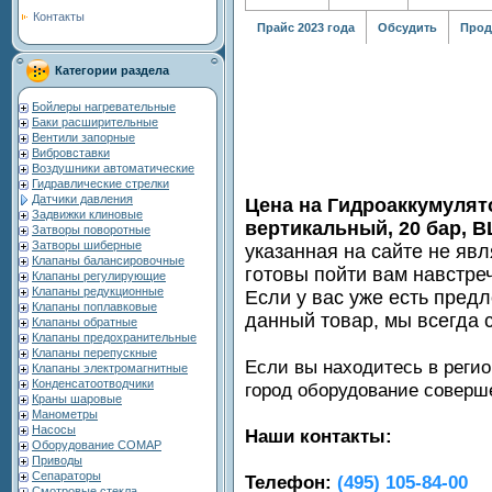
Контакты
Прайс 2023 года
Обсудить
Прод
Категории раздела
Бойлеры нагревательные
Баки расширительные
Вентили запорные
Вибровставки
Воздушники автоматические
Гидравлические стрелки
Датчики давления
Цена на Гидроаккумулят
Задвижки клиновые
вертикальный, 20 бар, 
Затворы поворотные
Затворы шиберные
указанная на сайте не яв
Клапаны балансировочные
готовы пойти вам навстре
Клапаны регулирующие
Клапаны редукционные
Если у вас уже есть пред
Клапаны поплавковые
данный товар, мы всегда 
Клапаны обратные
Клапаны предохранительные
Клапаны перепускные
Если вы находитесь в регио
Клапаны электромагнитные
Конденсатоотводчики
город оборудование совер
Краны шаровые
Манометры
Насосы
Наши контакты:
Оборудование COMAP
Приводы
Сепараторы
Телефон:
(495) 105-84-00
Смотровые стекла