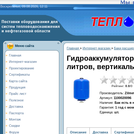
Воскресенье, 09.08.2026, 12:11
Меню сайта
Главная
»
Интернет-магазин
»
Баки расшир
Главная
Гидроаккумулятор
Интернет-магазин
литров, вертикаль
Проектирование
Сертификаты
Карта сайта
Рейтинг
:
0.0
/
0
Продукция
Производитель
:
Zilme
Прайс лист
Артикул
:
1100020096
Полезное
Наличие
:
Бак есть в
Доставка
Гарантия
:
1 год с мо
Единица
:
шт.
Паспорта
Монтаж
Скидки
Описание
Доставка
Сертифика
Форум