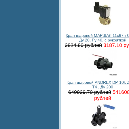
Кран шаровой МАРШАЛ 11с67п С
Ду 20, Ру 40, с рукояткой
3824.80 рублей
3187.10 р
Кран шаровой ANDREX DP-10k 
T4 , Ду 200
649929.70 рублей
541608
рублей