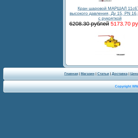
Кран шаровой МАРШАЛ 11c6
высокого давления, Ду 15, PN 16
с рукояткой
6208.30 рублей
5173.70 р
Главная
|
Магазин
|
Статьи
|
Доставка
|
Цен
Copyright W