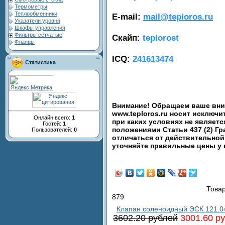
Термометры
Теплообменники
E-mail:
mail@teploros.ru
Указатели уровня
Шкафы управления
Фильтры сетчатые
Скайп:
teplorost
Фланцы
ICQ:
241613474
Статистика
Внимание! Обращаем ваше вним
www.teploros.ru носит исключ
Онлайн всего:
1
при каких условиях не являет
Гостей:
1
положениями Статьи 437 (2) Гр
Пользователей:
0
отличаться от действительной
уточняйте правильные цены у
Товар
879
Клапан соленоидный ЭСК 121.0
3602.20 рублей
3001.60 р