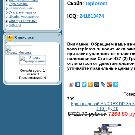
Скайп:
teplorost
Термометры
Теплообменники
Указатели уровня
ICQ:
241613474
Шкафы управления
Фильтры сетчатые
Фланцы
Статистика
Внимание! Обращаем ваше вним
www.teploros.ru носит исключ
при каких условиях не являет
положениями Статьи 437 (2) Гр
отличаться от действительной
уточняйте правильные цены у
Онлайн всего:
1
Гостей:
1
Пользователей:
0
Товар
709
Кран шаровой ANDREX DP-3p К
T10 , Ду 10
8722.70 рублей
7268.80 р