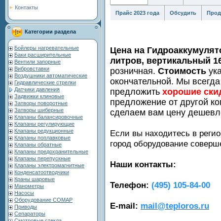
Контакты
Прайс 2023 года
Обсудить
Прод
Категории раздела
Бойлеры нагревательные
Цена на Гидроаккумулят
Баки расширительные
литров, вертикальный 16
Вентили запорные
Вибровставки
розничная.
Стоимость
ука
Воздушники автоматические
окончательной. Мы всегда
Гидравлические стрелки
Датчики давления
предложить
хорошие ски
Задвижки клиновые
предложение от другой ко
Затворы поворотные
Затворы шиберные
сделаем вам цену дешевл
Клапаны балансировочные
Клапаны регулирующие
Клапаны редукционные
Если вы находитесь в регио
Клапаны поплавковые
город оборудование совер
Клапаны обратные
Клапаны предохранительные
Клапаны перепускные
Наши контакты:
Клапаны электромагнитные
Конденсатоотводчики
Краны шаровые
Телефон:
(495) 105-84-00
Манометры
Насосы
Оборудование COMAP
E-mail:
mail@teploros.ru
Приводы
Сепараторы
Смотровые стекла