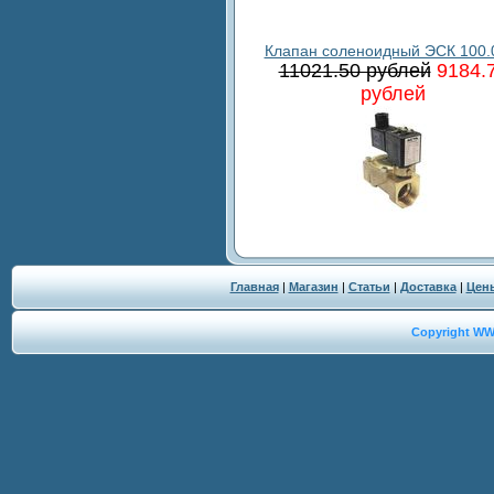
Клапан соленоидный ЭСК 100.
11021.50 рублей
9184.
рублей
Главная
|
Магазин
|
Статьи
|
Доставка
|
Цен
Copyright W