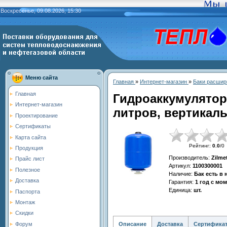
Воскресенье, 09.08.2026, 15:30
Меню сайта
Главная
»
Интернет-магазин
»
Баки расшир
Главная
Гидроаккумулятор
Интернет-магазин
литров, вертикаль
Проектирование
Сертификаты
Карта сайта
Рейтинг
:
0.0
/
0
Продукция
Производитель
:
Zilme
Прайс лист
Артикул
:
1100300001
Полезное
Наличие
:
Бак есть в
Доставка
Гарантия
:
1 год с мо
Единица
:
шт.
Паспорта
Монтаж
Скидки
Описание
Доставка
Сертифика
Форум