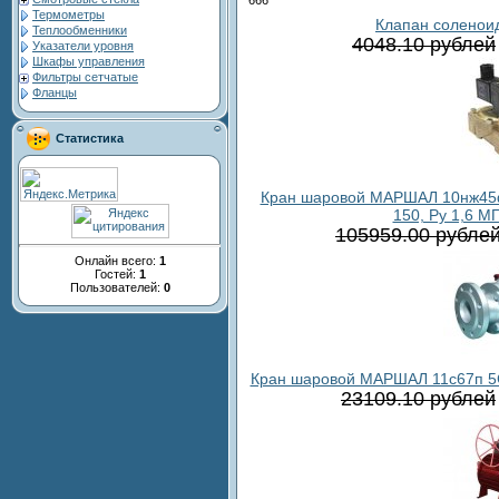
Термометры
Клапан соленои
Теплообменники
4048.10 рублей
Указатели уровня
Шкафы управления
Фильтры сетчатые
Фланцы
Статистика
Кран шаровой МАРШАЛ 10нж45фт
150, Ру 1,6 МП
105959.00 рубле
Онлайн всего:
1
Гостей:
1
Пользователей:
0
Кран шаровой МАРШАЛ 11с67п 5СФ
23109.10 рублей