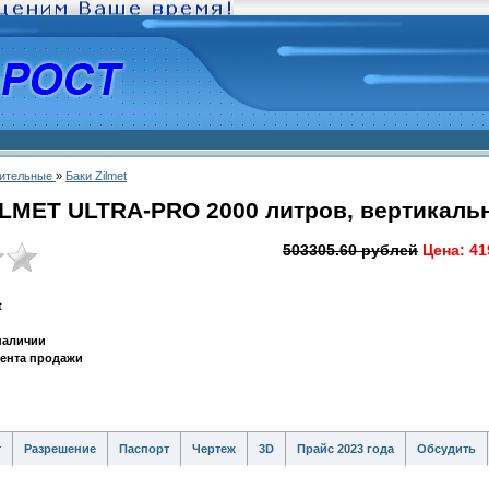
ительные
»
Баки Zilmet
LMET ULTRA-PRO 2000 литров, вертикальны
503305.60 рублей
Цена:
41
t
 наличии
мента продажи
т
Разрешение
Паспорт
Чертеж
3D
Прайс 2023 года
Обсудить