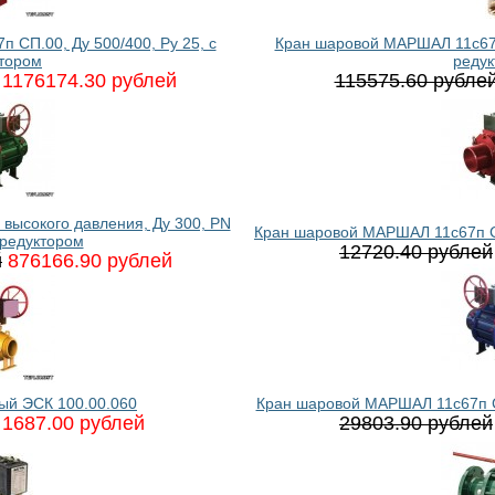
СП.00, Ду 500/400, Ру 25, с
Кран шаровой МАРШАЛ 11с67п 
тором
реду
1176174.30 рублей
115575.60 рубле
ысокого давления, Ду 300, PN
Кран шаровой МАРШАЛ 11с67п СП
 редуктором
12720.40 рублей
й
876166.90 рублей
ый ЭСК 100.00.060
Кран шаровой МАРШАЛ 11с67п СФ
1687.00 рублей
29803.90 рублей