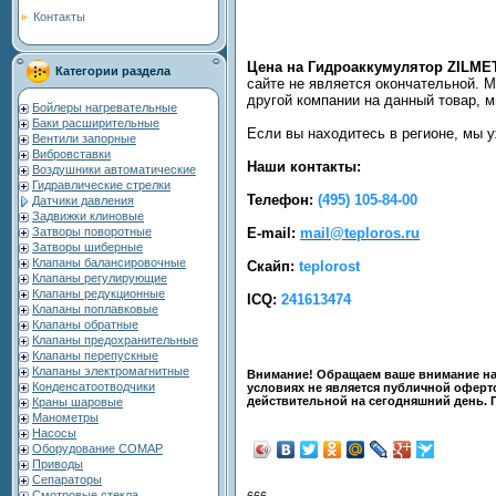
Контакты
Цена на Гидроаккумулятор ZILMET
Категории раздела
сайте не является окончательной. 
другой компании на данный товар, 
Бойлеры нагревательные
Баки расширительные
Если вы находитесь в регионе, мы 
Вентили запорные
Вибровставки
Наши контакты:
Воздушники автоматические
Гидравлические стрелки
Телефон:
(495) 105-84-00
Датчики давления
Задвижки клиновые
E-mail:
mail@teploros.ru
Затворы поворотные
Затворы шиберные
Клапаны балансировочные
Скайп:
teplorost
Клапаны регулирующие
Клапаны редукционные
ICQ:
241613474
Клапаны поплавковые
Клапаны обратные
Клапаны предохранительные
Клапаны перепускные
Клапаны электромагнитные
Внимание! Обращаем ваше внимание на 
Конденсатоотводчики
условиях не является публичной оферто
действительной на сегодняшний день. 
Краны шаровые
Манометры
Насосы
Оборудование COMAP
Приводы
Сепараторы
Смотровые стекла
666