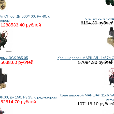
СП.00, Ду 500/400, Ру 40, с
Клапан соленоид
тором
6194.30 рублей
1288533.40 рублей
дный ЭСК 985.05
Кран шаровой МАРШАЛ 11с67п СФ.
5038.60 рублей
57084.30 рублей
Кран шаровой МАРШАЛ 11с67пСФ
00, Ду 150, Ру 25, с редуктором
руко
52514.70 рублей
107116.10 рубле