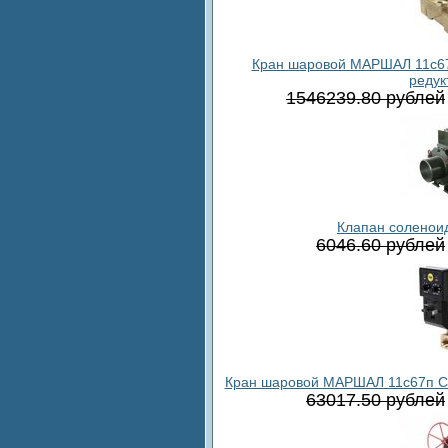
Кран шаровой МАРШАЛ 11с67п 
редук
1546239.80 рублей
Клапан соленои
6046.60 рублей
Кран шаровой МАРШАЛ 11с67п СФ.
63017.50 рублей