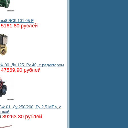
ный ЭСК 101.05.E
5161.80 рублей
00, Ду 125, Ру 40, с редуктором
47569.90 рублей
.01, Ду 250/200, Ру 2,5 МПа, с
яткой
й
89263.30 рублей