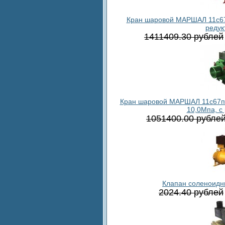
Кран шаровой МАРШАЛ 11с67п 
редук
1411409.30 рублей
Кран шаровой МАРШАЛ 11c67п в
10,0Мпа, с
1051400.00 рубле
Клапан соленоидн
2024.40 рублей