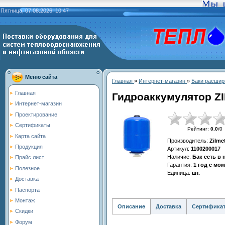
Пятница, 07.08.2026, 10:47
Меню сайта
Главная
»
Интернет-магазин
»
Баки расшир
Главная
Гидроаккумулятор ZI
Интернет-магазин
Проектирование
Сертификаты
Рейтинг
:
0.0
/
0
Карта сайта
Производитель
:
Zilme
Продукция
Артикул
:
1100200017
Наличие
:
Бак есть в
Прайс лист
Гарантия
:
1 год с мо
Полезное
Единица
:
шт.
Доставка
Паспорта
Монтаж
Описание
Доставка
Сертифика
Скидки
Форум