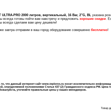
 ULTRA-PRO 2000 литров, вертикальный, 16 Bar, 2"G, BL
указана роз
Мы всегда готовы пойти вам навстречу и предложить
хорошие скидки
. Е
мы всегда сделаем вам цену дешевле!
уже завтра отправим в ваш город оборудование совершенно
бесплатно
!
то, что данный интернет-сайт www.teploros.ru носит исключительно информац
й, определяемой положениями Статьи 437 (2) Гражданского кодекса РФ. Цена т
Пожалуйста, уточняйте правильные цены у наших менеджеров.
Товар д