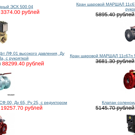
Кран шаровой МАРШАЛ 11с67п
дный ЭСК 500.04
руко
3374.00 рублей
5895.40 рублей
 ЛФ.01 высокого давления, Ду
Кран шаровой МАРШАЛ 11с67п 5С
а, с рукояткой
3681.30 рублей
й
88299.40 рублей
.00, Ду 65, Ру 25, с редуктором
Клапан соленои
19257.70 рублей
5145.70 рублей