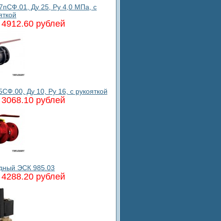
СФ.01, Ду 25, Ру 4,0 МПа, с
яткой
4912.60 рублей
Ф.00, Ду 10, Ру 16, с рукояткой
3068.10 рублей
дный ЭСК 985.03
4288.20 рублей