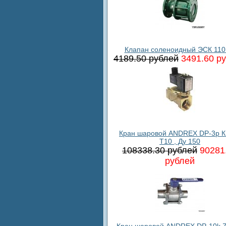
Клапан соленоидный ЭСК 110
4189.50 рублей
3491.60 р
Кран шаровой ANDREX DP-3p К
T10 , Ду 150
108338.30 рублей
90281
рублей
Кран шаровой ANDREX DP-10k 