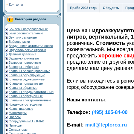
Контакты
Прайс 2023 года
Обсудить
Прод
Категории раздела
Бойлеры нагревательные
Цена на Гидроаккумулят
Баки расширительные
литров, вертикальный, 1
Вентили запорные
Вибровставки
розничная.
Стоимость
ука
Воздушники автоматические
окончательной. Мы всегда
Гидравлические стрелки
Датчики давления
предложить
хорошие ски
Задвижки клиновые
предложение от другой ко
Затворы поворотные
Затворы шиберные
сделаем вам цену дешевл
Клапаны балансировочные
Клапаны регулирующие
Клапаны редукционные
Если вы находитесь в регио
Клапаны поплавковые
город оборудование совер
Клапаны обратные
Клапаны предохранительные
Клапаны перепускные
Наши контакты:
Клапаны электромагнитные
Конденсатоотводчики
Краны шаровые
Телефон:
(495) 105-84-00
Манометры
Насосы
Оборудование COMAP
E-mail:
mail@teploros.ru
Приводы
Сепараторы
Смотровые стекла