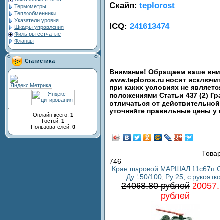
Скайп:
teplorost
Термометры
Теплообменники
Указатели уровня
ICQ:
241613474
Шкафы управления
Фильтры сетчатые
Фланцы
Статистика
Внимание! Обращаем ваше вним
www.teploros.ru носит исключ
при каких условиях не являет
положениями Статьи 437 (2) Гр
отличаться от действительной
уточняйте правильные цены у
Онлайн всего:
1
Гостей:
1
Пользователей:
0
Товар
746
Кран шаровой МАРШАЛ 11с67п С
Ду 150/100, Ру 25, с рукоятк
24068.80 рублей
20057.
рублей