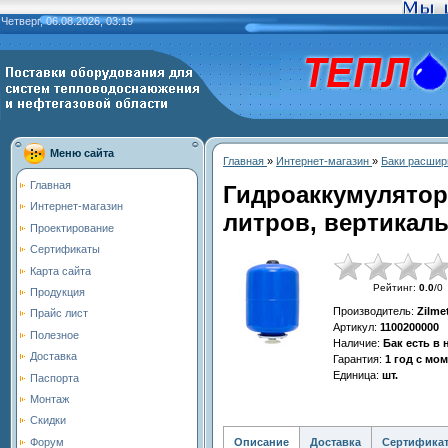
Четверг, 06.08.2026, 03:19
Меню сайта
Главная
»
Интернет-магазин
»
Баки расшир
Главная
Гидроаккумулятор
Интернет-магазин
литров, вертикаль
Проектирование
Сертификаты
Карта сайта
Рейтинг
:
0.0
/
0
Продукция
Производитель
:
Zilme
Прайс лист
Артикул
:
1100200000
Полезное
Наличие
:
Бак есть в
Доставка
Гарантия
:
1 год с мо
Единица
:
шт.
Паспорта
Монтаж
Скидки
Описание
Доставка
Сертифика
Форум