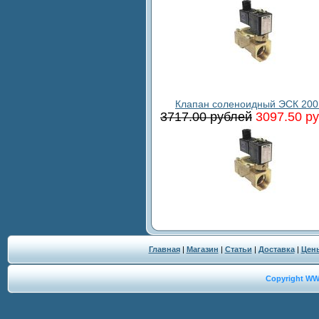
Клапан соленоидный ЭСК 200
3717.00 рублей
3097.50 р
Главная
|
Магазин
|
Статьи
|
Доставка
|
Цен
Copyright W