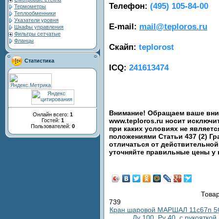
Телефон:
(495) 105-84-00
Термометры
Теплообменники
Указатели уровня
E-mail:
mail@teploros.ru
Шкафы управления
Фильтры сетчатые
Фланцы
Скайп:
teplorost
Статистика
ICQ:
241613474
Внимание! Обращаем ваше вним
Онлайн всего:
1
www.teploros.ru носит исключ
Гостей:
1
Пользователей:
0
при каких условиях не являет
положениями Статьи 437 (2) Гр
отличаться от действительной
уточняйте правильные цены у
Товар
739
Кран шаровой МАРШАЛ 11с67п 5
Ду 100, Ру 40, с рукояткой