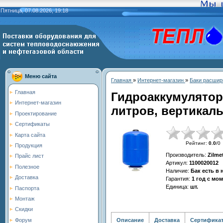
Пятница, 07.08.2026, 19:18
Меню сайта
Главная
»
Интернет-магазин
»
Баки расшир
Главная
Гидроаккумулятор
Интернет-магазин
литров, вертикальн
Проектирование
Сертификаты
Карта сайта
Рейтинг
:
0.0
/
0
Продукция
Производитель
:
Zilme
Прайс лист
Артикул
:
1100020012
Полезное
Наличие
:
Бак есть в
Доставка
Гарантия
:
1 год с мо
Единица
:
шт.
Паспорта
Монтаж
Скидки
Описание
Доставка
Сертифика
Форум