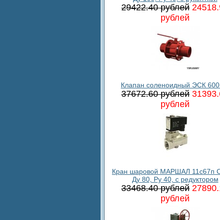
29422.40 рублей
24518.
рублей
Клапан соленоидный ЭСК 600
37672.60 рублей
31393.
рублей
Кран шаровой МАРШАЛ 11с67п С
Ду 80, Ру 40, с редуктором
33468.40 рублей
27890.
рублей