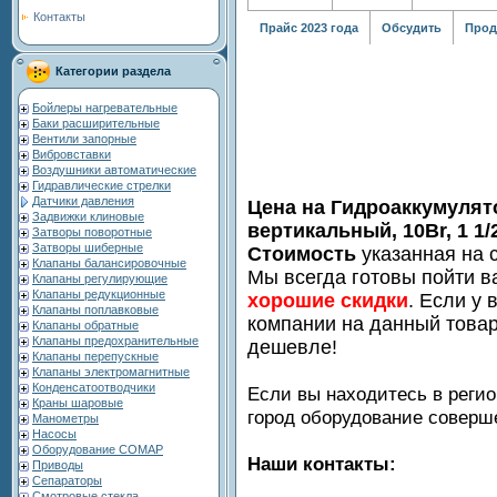
Контакты
Прайс 2023 года
Обсудить
Прод
Категории раздела
Бойлеры нагревательные
Баки расширительные
Вентили запорные
Вибровставки
Воздушники автоматические
Гидравлические стрелки
Датчики давления
Цена на Гидроаккумулят
Задвижки клиновые
вертикальный, 10Br, 1 1
Затворы поворотные
Затворы шиберные
Стоимость
указанная на с
Клапаны балансировочные
Мы всегда готовы пойти в
Клапаны регулирующие
Клапаны редукционные
хорошие скидки
. Если у 
Клапаны поплавковые
компании на данный товар
Клапаны обратные
Клапаны предохранительные
дешевле!
Клапаны перепускные
Клапаны электромагнитные
Конденсатоотводчики
Если вы находитесь в регио
Краны шаровые
город оборудование совер
Манометры
Насосы
Оборудование COMAP
Наши контакты:
Приводы
Сепараторы
Смотровые стекла