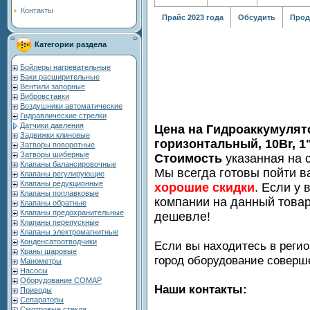
Контакты
Прайс 2023 года
Обсудить
Прод
Категории раздела
Бойлеры нагревательные
Баки расширительные
Вентили запорные
Вибровставки
Воздушники автоматические
Гидравлические стрелки
Датчики давления
Цена на Гидроаккумулят
Задвижки клиновые
горизонтальный, 10Br, 1
Затворы поворотные
Затворы шиберные
Стоимость
указанная на с
Клапаны балансировочные
Мы всегда готовы пойти в
Клапаны регулирующие
Клапаны редукционные
хорошие скидки
. Если у 
Клапаны поплавковые
компании на данный товар
Клапаны обратные
Клапаны предохранительные
дешевле!
Клапаны перепускные
Клапаны электромагнитные
Конденсатоотводчики
Если вы находитесь в регио
Краны шаровые
город оборудование совер
Манометры
Насосы
Оборудование COMAP
Наши контакты:
Приводы
Сепараторы
Смотровые стекла