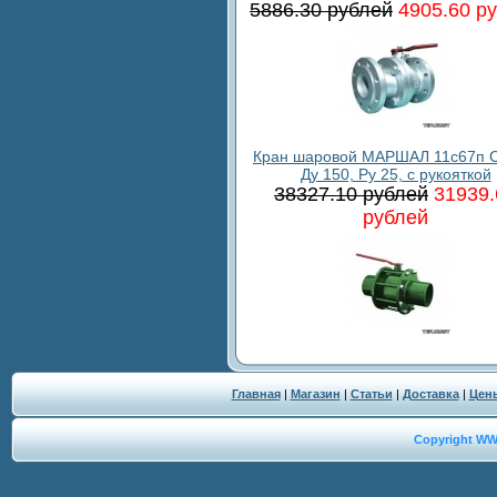
5886.30 рублей
4905.60 р
Кран шаровой МАРШАЛ 11с67п С
Ду 150, Ру 25, с рукояткой
38327.10 рублей
31939.
рублей
Главная
|
Магазин
|
Статьи
|
Доставка
|
Цен
Copyright W