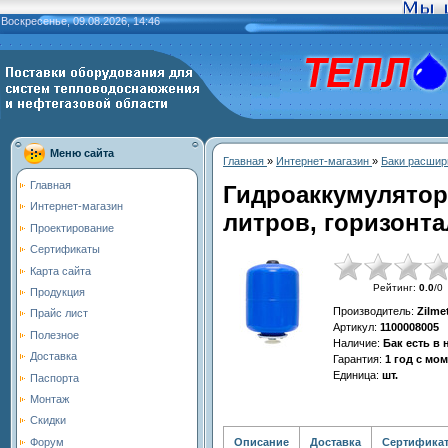
Воскресенье, 09.08.2026, 14:46
Меню сайта
Главная
»
Интернет-магазин
»
Баки расшир
Главная
Гидроаккумулятор
Интернет-магазин
литров, горизонта
Проектирование
Сертификаты
Карта сайта
Рейтинг
:
0.0
/
0
Продукция
Производитель
:
Zilme
Прайс лист
Артикул
:
1100008005
Полезное
Наличие
:
Бак есть в
Доставка
Гарантия
:
1 год с мо
Единица
:
шт.
Паспорта
Монтаж
Скидки
Описание
Доставка
Сертифика
Форум