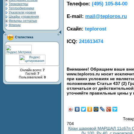
Телефон:
(495) 105-84-00
Термометры
Теплообменники
Указатели уровня
E-mail:
mail@teploros.ru
Шкафы управления
Фильтры сетчатые
Фланцы
Скайп:
teplorost
Статистика
ICQ:
241613474
Внимание! Обращаем ваше вним
Онлайн всего:
7
www.teploros.ru носит исключ
Гостей:
7
Пользователей:
0
при каких условиях не являет
положениями Статьи 437 (2) Гр
отличаться от действительной
уточняйте правильные цены у
Товар
704
Кран шаровой МАРШАЛ 11с67п С
Ду 100, Ру 40, с рукояткой