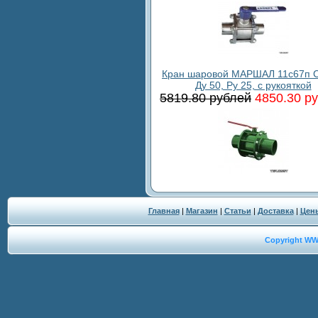
Кран шаровой МАРШАЛ 11с67п С
Ду 50, Ру 25, с рукояткой
5819.80 рублей
4850.30 р
Главная
|
Магазин
|
Статьи
|
Доставка
|
Цен
Copyright W