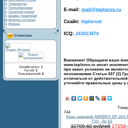
Термометры
Теплообменники
E-mail:
mail@teploros.ru
Указатели уровня
Шкафы управления
Фильтры сетчатые
Скайп:
teplorost
Фланцы
ICQ:
241613474
Статистика
Внимание! Обращаем ваше вним
www.teploros.ru носит исключ
Онлайн всего:
1
при каких условиях не являет
Гостей:
1
положениями Статьи 437 (2) Гр
Пользователей:
0
отличаться от действительной
уточняйте правильные цены у
Товар
744
Кран шаровой ANDREX DP-2kS 
T10 , Ду 65
32709.60 рублей
27258.