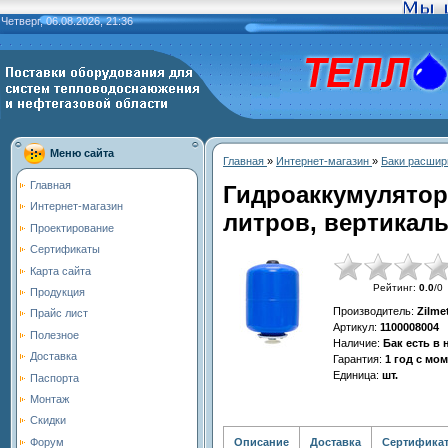
Четверг, 06.08.2026, 21:36
Меню сайта
Главная
»
Интернет-магазин
»
Баки расшир
Главная
Гидроаккумулятор
Интернет-магазин
литров, вертикаль
Проектирование
Сертификаты
Карта сайта
Рейтинг
:
0.0
/
0
Продукция
Производитель
:
Zilme
Прайс лист
Артикул
:
1100008004
Полезное
Наличие
:
Бак есть в
Доставка
Гарантия
:
1 год с мо
Единица
:
шт.
Паспорта
Монтаж
Скидки
Описание
Доставка
Сертифика
Форум