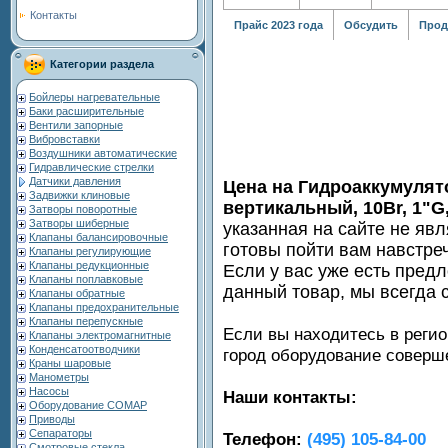
Контакты
Прайс 2023 года
Обсудить
Прод
Категории раздела
Бойлеры нагревательные
Баки расширительные
Вентили запорные
Вибровставки
Воздушники автоматические
Гидравлические стрелки
Датчики давления
Цена на Гидроаккумулят
Задвижки клиновые
вертикальный, 10Br, 1"G
Затворы поворотные
Затворы шиберные
указанная на сайте не яв
Клапаны балансировочные
готовы пойти вам навстре
Клапаны регулирующие
Клапаны редукционные
Если у вас уже есть пред
Клапаны поплавковые
данный товар, мы всегда 
Клапаны обратные
Клапаны предохранительные
Клапаны перепускные
Если вы находитесь в регио
Клапаны электромагнитные
Конденсатоотводчики
город оборудование совер
Краны шаровые
Манометры
Насосы
Наши контакты:
Оборудование COMAP
Приводы
Сепараторы
Телефон:
(495) 105-84-00
Смотровые стекла