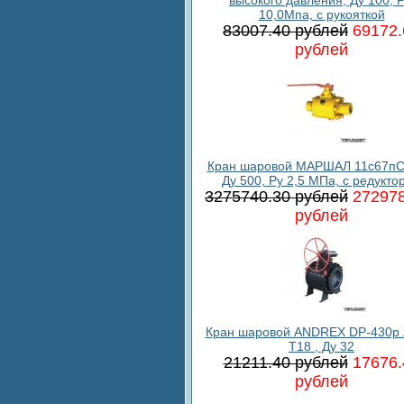
10,0Мпа, с рукояткой
83007.40 рублей
69172.
рублей
Кран шаровой МАРШАЛ 11с67пС
Ду 500, Ру 2,5 МПа, с редукто
3275740.30 рублей
272978
рублей
Кран шаровой ANDREX DP-430p 
T18 , Ду 32
21211.40 рублей
17676.
рублей