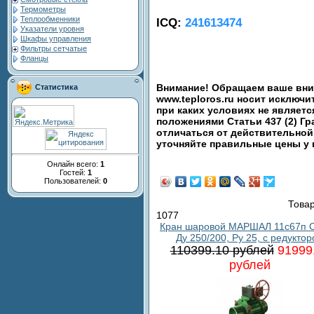
Термометры
Теплообменники
ICQ:
241613474
Указатели уровня
Шкафы управления
Фильтры сетчатые
Фланцы
Внимание! Обращаем ваше вним
Статистика
www.teploros.ru носит исключ
при каких условиях не являет
положениями Статьи 437 (2) Гр
отличаться от действительной
уточняйте правильные цены у
Онлайн всего:
1
Гостей:
1
Пользователей:
0
Товар
1077
Кран шаровой МАРШАЛ 11с67п С
Ду 250/200, Ру 25, с редукто
110399.10 рублей
91999
рублей