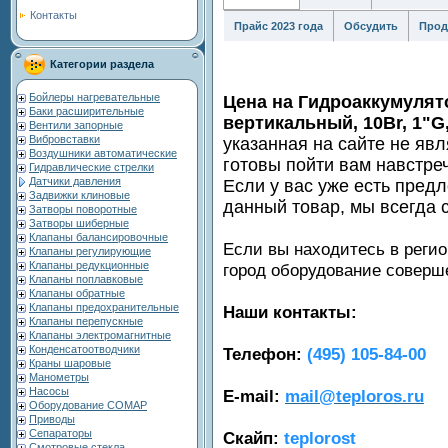
Контакты
Прайс 2023 года
Обсудить
Прод
Категории раздела
Бойлеры нагревательные
Цена на Гидроаккумулят
Баки расширительные
вертикальный, 10Br, 1"G
Вентили запорные
Вибровставки
указанная на сайте не яв
Воздушники автоматические
готовы пойти вам навстре
Гидравлические стрелки
Датчики давления
Если у вас уже есть пред
Задвижки клиновые
данный товар, мы всегда 
Затворы поворотные
Затворы шиберные
Клапаны балансировочные
Если вы находитесь в регио
Клапаны регулирующие
Клапаны редукционные
город оборудование совер
Клапаны поплавковые
Клапаны обратные
Клапаны предохранительные
Наши контакты:
Клапаны перепускные
Клапаны электромагнитные
Конденсатоотводчики
Телефон:
(495) 105-84-00
Краны шаровые
Манометры
Насосы
E-mail:
mail@teploros.ru
Оборудование COMAP
Приводы
Сепараторы
Скайп:
teplorost
Смотровые стекла