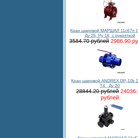
Кран шаровой МАРШАЛ 11с67п С
Ду 25, Ру 16, с рукояткой
3584.70 рублей
2986.90 р
Кран шаровой ANDREX DP-10k 
T4 , Ду 20
28844.20 рублей
24036.
рублей
Кран шаровой МАРШАЛ 11c6