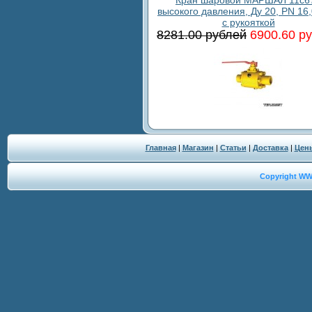
высокого давления, Ду 20, PN 16
с рукояткой
8281.00 рублей
6900.60 р
Главная
|
Магазин
|
Статьи
|
Доставка
|
Цен
Copyright W