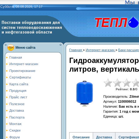
Суббота, 08.08.2026, 17:17
Меню сайта
Главная
»
Интернет-магазин
»
Баки расшир
Главная
Гидроаккумулятор
Интернет-магазин
литров, вертикаль
Проектирование
Сертификаты
Карта сайта
Рейтинг
:
0.0
/
0
Продукция
Производитель
:
Zilme
Прайс лист
Артикул
:
1100006012
Полезное
Наличие
:
Бак есть в
Доставка
Гарантия
:
1 год с мо
Единица
:
шт.
Паспорта
Монтаж
Скидки
Описание
Доставка
Сертифика
Форум