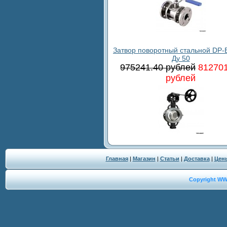
Затвор поворотный стальной DP-B
Ду 50
975241.40 рублей
812701
рублей
Главная
|
Магазин
|
Статьи
|
Доставка
|
Цен
Copyright W