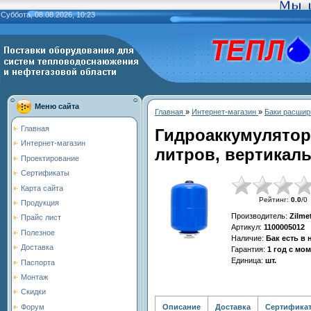
Суббота, 08.08.2026, 10:23
Меню сайта
Главная
»
Интернет-магазин
»
Баки расшир
Главная
Гидроаккумулятор
Интернет-магазин
литров, вертикаль
Проектирование
Сертификаты
Карта сайта
Рейтинг
:
0.0
/
0
Продукция
Производитель
:
Zilme
Прайс лист
Артикул
:
1100005012
Полезное
Наличие
:
Бак есть в
Доставка
Гарантия
:
1 год с мо
Единица
:
шт.
Паспорта
Монтаж
Скидки
Описание
Доставка
Сертифика
Форум