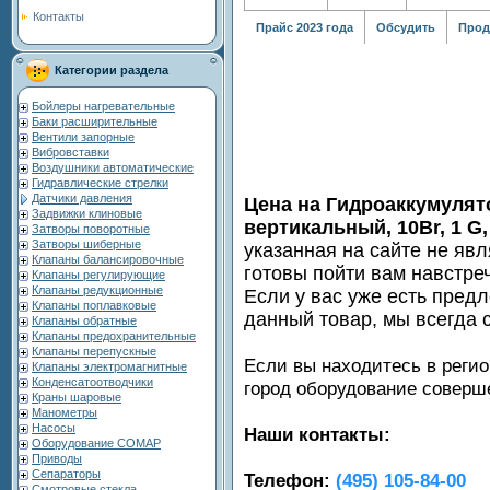
Контакты
Прайс 2023 года
Обсудить
Прод
Категории раздела
Бойлеры нагревательные
Баки расширительные
Вентили запорные
Вибровставки
Воздушники автоматические
Гидравлические стрелки
Датчики давления
Цена на Гидроаккумулят
Задвижки клиновые
вертикальный, 10Br, 1 G
Затворы поворотные
Затворы шиберные
указанная на сайте не яв
Клапаны балансировочные
готовы пойти вам навстре
Клапаны регулирующие
Клапаны редукционные
Если у вас уже есть пред
Клапаны поплавковые
данный товар, мы всегда 
Клапаны обратные
Клапаны предохранительные
Клапаны перепускные
Если вы находитесь в регио
Клапаны электромагнитные
Конденсатоотводчики
город оборудование совер
Краны шаровые
Манометры
Насосы
Наши контакты:
Оборудование COMAP
Приводы
Сепараторы
Телефон:
(495) 105-84-00
Смотровые стекла