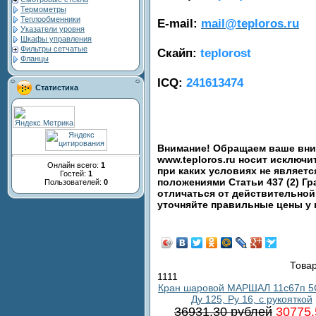
Термометры
Теплообменники
E-mail:
mail@teploros.ru
Указатели уровня
Шкафы управления
Фильтры сетчатые
Скайп:
teplorost
Фланцы
ICQ:
241613474
Статистика
Внимание! Обращаем ваше вним
www.teploros.ru носит исключ
Онлайн всего:
1
при каких условиях не являет
Гостей:
1
положениями Статьи 437 (2) Гр
Пользователей:
0
отличаться от действительной
уточняйте правильные цены у
Товар
1111
Кран шаровой МАРШАЛ 11с67п 5
Ду 125, Ру 16, с рукояткой
36931.30 рублей
30775.