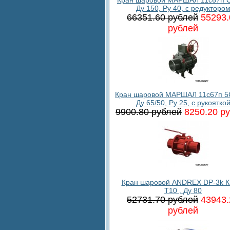
Ду 150, Ру 40, с редукторо
66351.60 рублей
55293.
рублей
Кран шаровой МАРШАЛ 11с67п 5
Ду 65/50, Ру 25, с рукоятко
9900.80 рублей
8250.20 р
Кран шаровой ANDREX DP-3k К
T10 , Ду 80
52731.70 рублей
43943.
рублей