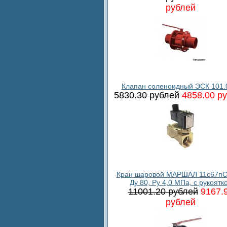
рублей
Клапан соленоидный ЭСК 101.
5830.30 рублей
4858.00 р
Кран шаровой МАРШАЛ 11с67пС
Ду 80, Ру 4,0 МПа, с рукоятк
11001.20 рублей
9167.
рублей