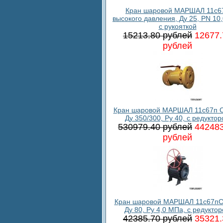
Кран шаровой МАРШАЛ 11c6
высокого давления, Ду 25, PN 10
с рукояткой
15213.80 рублей
12677.
рублей
Кран шаровой МАРШАЛ 11с67п С
Ду 350/300, Ру 40, с редукто
530979.40 рублей
442483
рублей
Кран шаровой МАРШАЛ 11с67пС
Ду 80, Ру 4,0 МПа, с редукто
42385.70 рублей
35321.