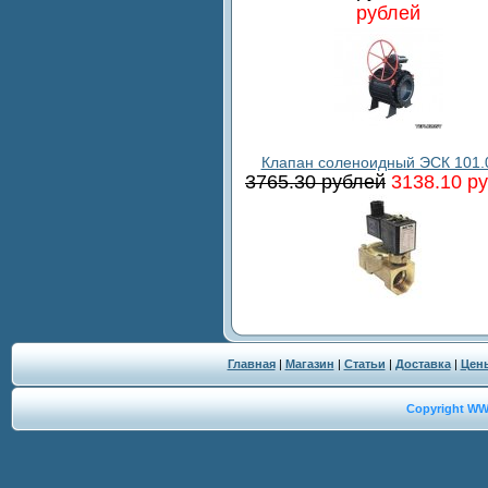
рублей
Клапан соленоидный ЭСК 101.
3765.30 рублей
3138.10 р
Главная
|
Магазин
|
Статьи
|
Доставка
|
Цен
Copyright W