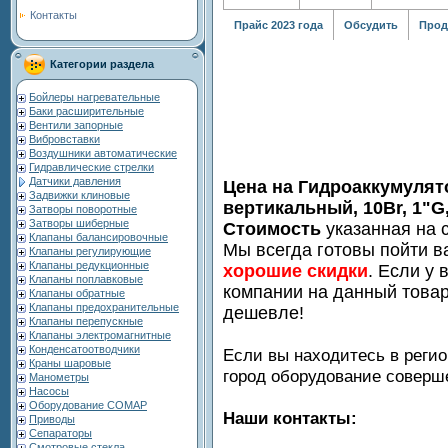
Контакты
Прайс 2023 года
Обсудить
Прод
Категории раздела
Бойлеры нагревательные
Баки расширительные
Вентили запорные
Вибровставки
Воздушники автоматические
Гидравлические стрелки
Датчики давления
Цена на Гидроаккумулят
Задвижки клиновые
вертикальный, 10Br, 1"
Затворы поворотные
Затворы шиберные
Стоимость
указанная на с
Клапаны балансировочные
Мы всегда готовы пойти в
Клапаны регулирующие
Клапаны редукционные
хорошие скидки
. Если у 
Клапаны поплавковые
компании на данный товар
Клапаны обратные
Клапаны предохранительные
дешевле!
Клапаны перепускные
Клапаны электромагнитные
Конденсатоотводчики
Если вы находитесь в регио
Краны шаровые
город оборудование совер
Манометры
Насосы
Оборудование COMAP
Наши контакты:
Приводы
Сепараторы
Смотровые стекла