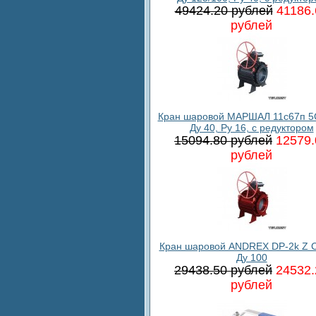
49424.20 рублей
41186.
рублей
Кран шаровой МАРШАЛ 11с67п 5
Ду 40, Ру 16, с редуктором
15094.80 рублей
12579.
рублей
Кран шаровой ANDREX DP-2k Z C
Ду 100
29438.50 рублей
24532.
рублей