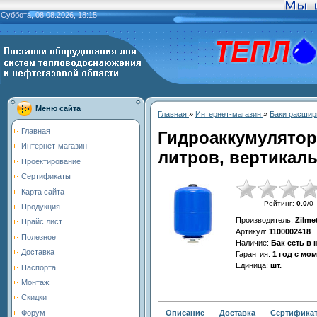
Суббота, 08.08.2026, 18:15
Меню сайта
Главная
»
Интернет-магазин
»
Баки расшир
Главная
Гидроаккумулятор
Интернет-магазин
литров, вертикаль
Проектирование
Сертификаты
Карта сайта
Рейтинг
:
0.0
/
0
Продукция
Производитель
:
Zilme
Прайс лист
Артикул
:
1100002418
Полезное
Наличие
:
Бак есть в
Доставка
Гарантия
:
1 год с мо
Единица
:
шт.
Паспорта
Монтаж
Скидки
Описание
Доставка
Сертифика
Форум