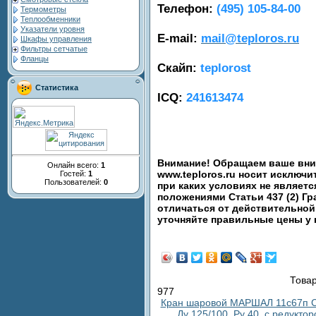
Телефон:
(495) 105-84-00
Термометры
Теплообменники
Указатели уровня
E-mail:
mail@teploros.ru
Шкафы управления
Фильтры сетчатые
Фланцы
Скайп:
teplorost
Статистика
ICQ:
241613474
Внимание! Обращаем ваше вним
Онлайн всего:
1
www.teploros.ru носит исключ
Гостей:
1
Пользователей:
0
при каких условиях не являет
положениями Статьи 437 (2) Гр
отличаться от действительной
уточняйте правильные цены у
Товар
977
Кран шаровой МАРШАЛ 11с67п С
Ду 125/100, Ру 40, с редукто