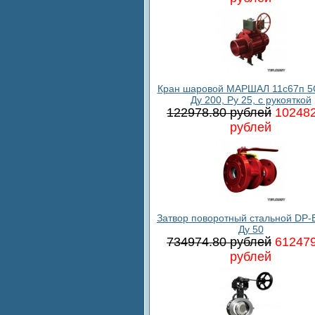
Кран шаровой МАРШАЛ 11с67п 5
Ду 200, Ру 25, с рукояткой
122978.80 рублей
102482
рублей
Затвор поворотный стальной DP-B
Ду 50
734974.80 рублей
612479
рублей