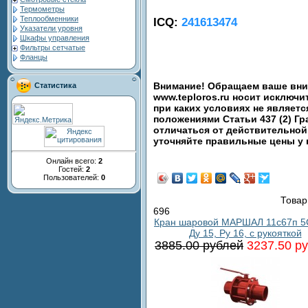
Термометры
Теплообменники
ICQ:
241613474
Указатели уровня
Шкафы управления
Фильтры сетчатые
Фланцы
Внимание! Обращаем ваше вним
Статистика
www.teploros.ru носит исключ
при каких условиях не являет
положениями Статьи 437 (2) Гр
отличаться от действительной
уточняйте правильные цены у
Онлайн всего:
2
Гостей:
2
Пользователей:
0
Товар
696
Кран шаровой МАРШАЛ 11с67п 5
Ду 15, Ру 16, с рукояткой
3885.00 рублей
3237.50 р