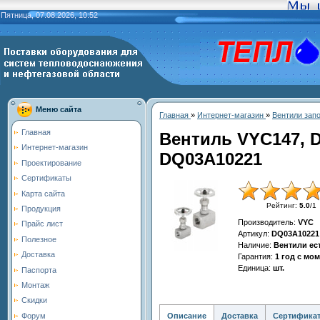
Пятница, 07.08.2026, 10:52
Меню сайта
Главная
»
Интернет-магазин
»
Вентили зап
Главная
Вентиль VYC147, D
Интернет-магазин
DQ03A10221
Проектирование
Сертификаты
Карта сайта
Рейтинг
:
5.0
/
1
Продукция
Производитель
:
VYC
Прайс лист
Артикул
:
DQ03A10221
Полезное
Наличие
:
Вентили ес
Доставка
Гарантия
:
1 год с мо
Единица
:
шт.
Паспорта
Монтаж
Скидки
Описание
Доставка
Сертифика
Форум