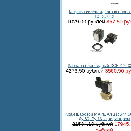
Катушка соленоидного клапана
10.DC.012
1029.00 рублей
857.50 ру
Клапан соленоидный ЭСК 276.0
4273.50 рублей
3560.90 р
Кран шаровой МАРШАЛ 11с67п 5
Ду 80, Ру 16, с редуктором
21534.10 рублей
17945.
рублей