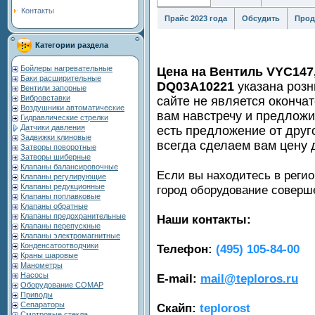
Контакты
Прайс 2023 года
Обсудить
Прод
Категории раздела
Бойлеры нагревательные
Цена на Вентиль VYC147,
Баки расширительные
DQ03A10221
указана роз
Вентили запорные
Вибровставки
сайте не является оконча
Воздушники автоматические
вам навстречу и предлож
Гидравлические стрелки
Датчики давления
есть предложение от друг
Задвижки клиновые
всегда сделаем вам цену 
Затворы поворотные
Затворы шиберные
Клапаны балансировочные
Если вы находитесь в регио
Клапаны регулирующие
Клапаны редукционные
город оборудование совер
Клапаны поплавковые
Клапаны обратные
Клапаны предохранительные
Наши контакты:
Клапаны перепускные
Клапаны электромагнитные
Конденсатоотводчики
Телефон:
(495) 105-84-00
Краны шаровые
Манометры
Насосы
E-mail:
mail@teploros.ru
Оборудование COMAP
Приводы
Сепараторы
Скайп:
teplorost
Смотровые стекла