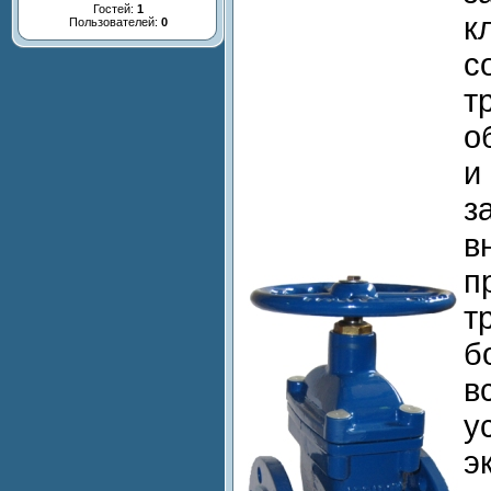
Гостей:
1
к
Пользователей:
0
с
т
о
и
з
в
п
т
б
в
у
э