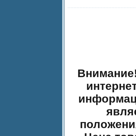
Внимание!
интернет
информаци
явля
положения