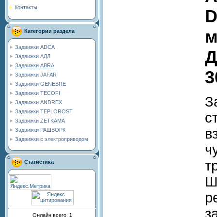
Контакты
D
м
Категории раздела
Задвижки ADCA
Д
Задвижки АДЛ
Задвижки ABRA
3
Задвижки JAFAR
Задвижки GENEBRE
Задвижки TECOFI
З
Задвижки ANDREX
Задвижки TEPLOROST
с
Задвижки ZETKAMA
в
Задвижки РАШВОРК
Задвижки с электроприводом
ч
т
Статистика
Ш
р
з
Онлайн всего:
1