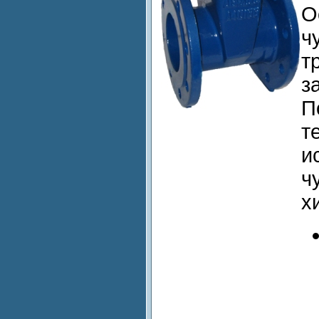
О
ч
т
з
П
т
и
ч
х