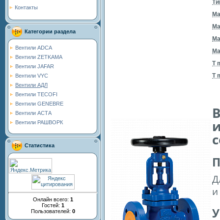
Ти
Контакты
Ма
Ма
Категории раздела
Ма
Вентили ADCA
Ма
Вентили ZETKAMA
T 
Вентили JAFAR
T 
Вентили VYC
Вентили АДЛ
Вентили TECOFI
Вентили GENEBRE
Вентили АСТА
и
Вентили РАШВОРК
с
Статистика
П
Д
и
Онлайн всего:
1
Гостей:
1
У
Пользователей:
0