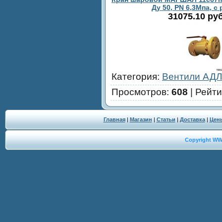
Ду 50, PN 6,3Мпа, с
31075.10 ру
Категория
:
Вентили АДЛ
Просмотров
:
608
|
Рейти
Главная
|
Магазин
|
Статьи
|
Доставка
|
Цен
Copyright W