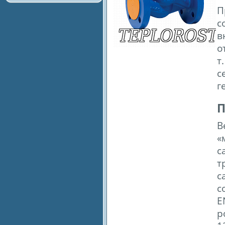
П
с
в
о
т
с
г
П
В
«
с
т
с
с
E
р