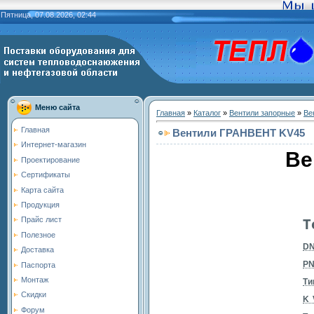
Пятница, 07.08.2026, 02:44
Меню сайта
Главная
»
Каталог
»
Вентили запорные
»
Ве
Главная
Вентили ГРАНВЕНТ KV45
Интернет-магазин
Ве
Проектирование
Сертификаты
Карта сайта
Продукция
Т
Прайс лист
Полезное
DN
Доставка
PN
Паспорта
Монтаж
Ти
Скидки
K
Форум