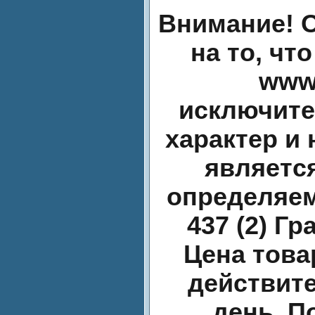
Внимание! 
на то, чт
www.
исключит
характер и 
являетс
определяе
437 (2) Г
Цена това
действит
день. П