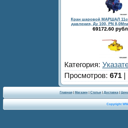
Кран шаровой МАРШАЛ 11c
давления, Ду 100, PN 8,0Мпа
69172.60 руб
Категория
:
Указат
Просмотров
:
671
|
Главная
|
Магазин
|
Статьи
|
Доставка
|
Цен
Copyright W