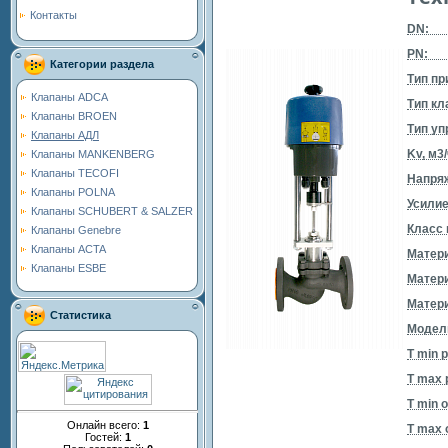
Контакты
DN:
PN:
Категории раздела
Тип пр
Клапаны ADCA
Тип кл
Клапаны BROEN
Тип уп
Клапаны АДЛ
Kv, м3/
Клапаны MANKENBERG
Клапаны TECOFI
Напряж
Клапаны POLNA
Усилие
Клапаны SCHUBERT & SALZER
Класс
Клапаны Genebre
Клапаны ACTA
Матери
Клапаны ESBE
Матер
Матери
Статистика
Модель
T min 
T max 
T min 
Онлайн всего:
1
T max 
Гостей:
1