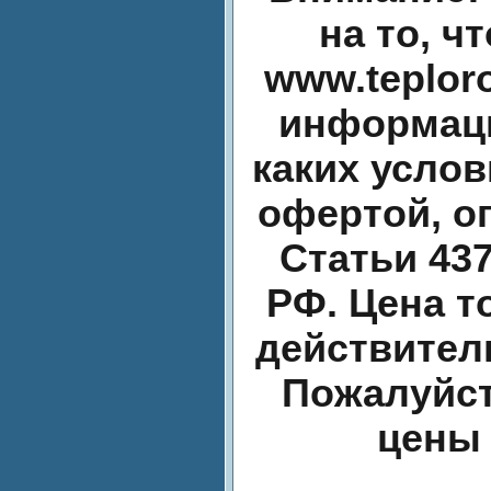
на то, ч
www.teplor
информаци
каких услов
офертой, о
Статьи 437
РФ. Цена т
действител
Пожалуйст
цены