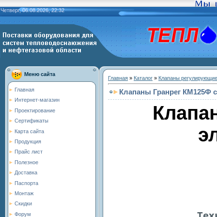
Четверг, 06.08.2026, 22:32
Меню сайта
Главная
»
Каталог
»
Клапаны регулирующи
Главная
Клапаны Гранрег КМ125Ф 
Интернет-магазин
Клапа
Проектирование
Сертификаты
э
Карта сайта
Продукция
Прайс лист
Полезное
Доставка
Паспорта
Монтаж
Скидки
Тех
Форум