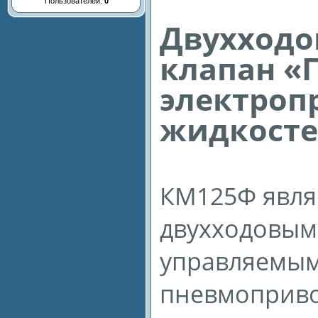
Пользователей:
0
Двухходо
клапан «
электроп
жидкостей
КМ125Ф явля
двухходовым
управляемым
пневмоприво