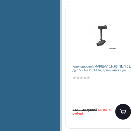
Кран шаровой МАРШАЛ 11с67п3ЦП.01,
Ду 150, Ру 2,5 МПа, длина штока до
3000 мм
74262.30 рублей
61884.90
рублей