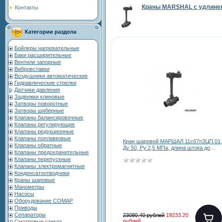
Краны MARSHAL с удлине
Контакты
Категории раздела
Бойлеры нагревательные
Баки расширительные
Вентили запорные
Вибровставки
Воздушники автоматические
Гидравлические стрелки
Датчики давления
Задвижки клиновые
Затворы поворотные
Затворы шиберные
Клапаны балансировочные
Клапаны регулирующие
Клапаны редукционные
Клапаны поплавковые
Кран шаровой МАРШАЛ 11с67п3ЦП.01,
Клапаны обратные
Ду 50, Ру 2,5 МПа, длина штока до
Клапаны предохранительные
3000 мм
Клапаны перепускные
Клапаны электромагнитные
Конденсатоотводчики
Краны шаровые
Манометры
Насосы
Оборудование COMAP
Приводы
Сепараторы
23080.40 рублей
19233.20
рублей
Смотровые стекла