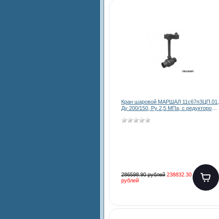
Кран шаровой МАРШАЛ 11с67п3ЦП.01,
Ду 200/150, Ру 2,5 МПа, с редуктором.
длина штока до 3000 мм
286598.90 рублей
238832.30
рублей