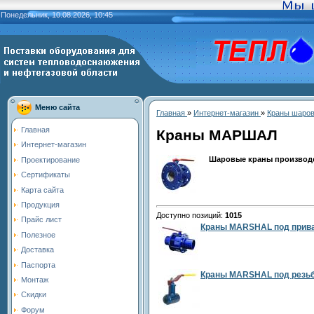
Понедельник, 10.08.2026, 10:45
Меню сайта
Главная
»
Интернет-магазин
»
Краны шаро
Главная
Краны МАРШАЛ
Интернет-магазин
Шаровые краны производ
Проектирование
Сертификаты
Карта сайта
Продукция
Доступно позиций
:
1015
Прайс лист
Краны MARSHAL под прив
Полезное
Доставка
Паспорта
Краны MARSHAL под резь
Монтаж
Скидки
Форум