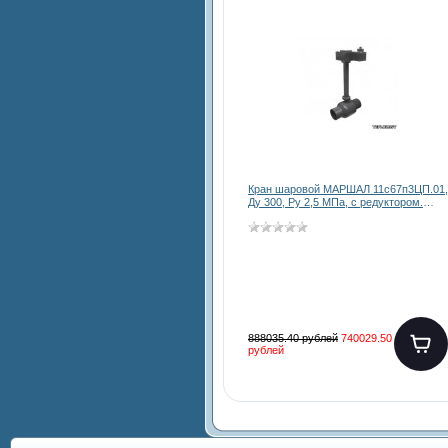
Кран шаровой МАРШАЛ 11с67п3ЦП.01,
Ду 300, Ру 2,5 МПа, с редуктором.
длина штока до 3000 мм
888035.40 рублей
740029.50
рублей