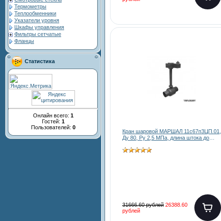
Термометры
Теплообменники
Указатели уровня
Шкафы управления
Фильтры сетчатые
Фланцы
Статистика
Онлайн всего:
1
Гостей:
1
Пользователей:
0
Кран шаровой МАРШАЛ 11с67п3ЦП.01,
Ду 80, Ру 2,5 МПа, длина штока до
3000 мм
31666.60 рублей
26388.60
рублей